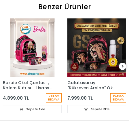
Benzer Ürünler
Barbie Okul Çantası ,
Galatasaray
Kalem Kutusu , Lisanslı
"Kükreyen Arslan" Okul
Çelik Matara
Çantası, Çift Gözlü
KARGO
KARGO
4.899,00 TL
7.999,00 TL
Kalem Çantası, Özel
BEDAVA
BEDAVA
Kutusunda Termos
Matara Set
Sepete Ekle
Sepete Ekle