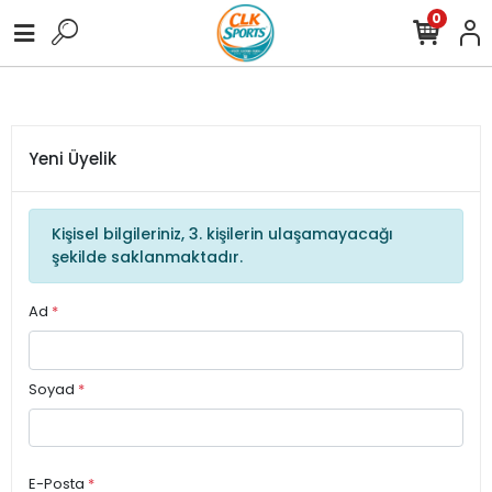
0
0 TL Üzeri Tüm Alışverişlerinize Ücretsiz Kargo !
3.000,00 TL Üze
Yeni Üyelik
Kişisel bilgileriniz, 3. kişilerin ulaşamayacağı
şekilde saklanmaktadır.
Ad
*
Soyad
*
E-Posta
*