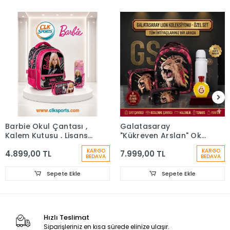
Barbie Okul Çantası ,
Galatasaray
Kalem Kutusu , Lisanslı
"Kükreyen Arslan" Okul
Çelik Matara
Çantası, Çift Gözlü
KARGO
KARGO
4.899,00 TL
7.999,00 TL
Kalem Çantası, Özel
BEDAVA
BEDAVA
Kutusunda Termos
Matara Set
Sepete Ekle
Sepete Ekle
Hızlı Teslimat
Siparişleriniz en kısa sürede elinize ulaşır.