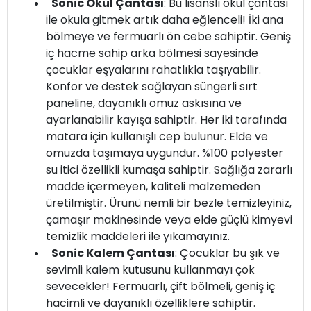
Sonic Okul Çantası
: Bu lisanslı okul çantası
ile okula gitmek artık daha eğlenceli! İki ana
bölmeye ve fermuarlı ön cebe sahiptir. Geniş
iç hacme sahip arka bölmesi sayesinde
çocuklar eşyalarını rahatlıkla taşıyabilir.
Konfor ve destek sağlayan süngerli sırt
paneline, dayanıklı omuz askısına ve
ayarlanabilir kayışa sahiptir. Her iki tarafında
matara için kullanışlı cep bulunur. Elde ve
omuzda taşımaya uygundur. %100 polyester
su itici özellikli kumaşa sahiptir. Sağlığa zararlı
madde içermeyen, kaliteli malzemeden
üretilmiştir. Ürünü nemli bir bezle temizleyiniz,
çamaşır makinesinde veya elde güçlü kimyevi
temizlik maddeleri ile yıkamayınız.
Sonic Kalem Çantası
: Çocuklar bu şık ve
sevimli kalem kutusunu kullanmayı çok
sevecekler! Fermuarlı, çift bölmeli, geniş iç
hacimli ve dayanıklı özelliklere sahiptir.