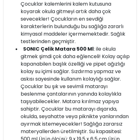
Çocuklar kalemlerini kalem kutusuna
koyarak okula gitmeyi artık daha çok
sevecekler! Çocukların en sevdiği
karakterlerin bulunduğu bu sağlığa zararlı
kimyasal maddeler içermemektedir. Sağlık
testlerinden geçmiştir.
SONIC Çelik Matara 500 Ml
: ile okula
gitmek şimdi çok daha eğlenceli! Kolay açılıp
kapanabilen başlık özelliği ve pipet ağızlığı
kolay su içimi sağlar. Sızdırma yapmaz ve
askısı sayesinde kullanım kolaylığı sağlar.
Çocuklar bu şık ve sevimli matarayı
beslenme çantalarının yanında kolaylıkla
taşıyabilecekler. Matara kırılmaz yapıya
sahiptir. Çocuklar bu matarayı dışarıda,
okulda, seyahatte veya piknikte yanlarından
ayırmak istemeyecekler! Sağlığa zararsız
materyallerden üretilmiştir. Su kapasitesi:
500 ml Ürün ölçüsü: 9 x 19,5 x 6,5 cm Ürün