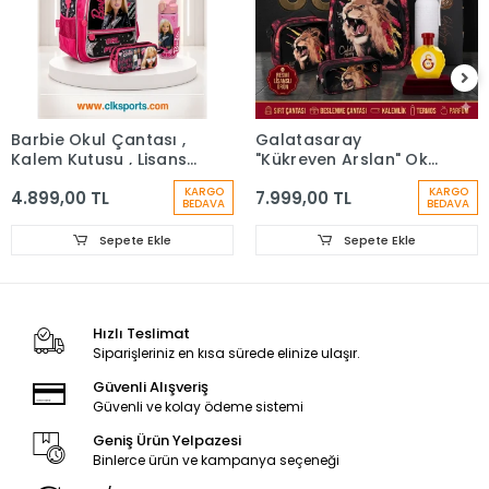
Barbie Okul Çantası ,
Galatasaray
Kalem Kutusu , Lisanslı
"Kükreyen Arslan" Okul
Çelik Matara
Çantası, Çift Gözlü
KARGO
KARGO
4.899,00 TL
7.999,00 TL
Kalem Çantası, Özel
BEDAVA
BEDAVA
Kutusunda Termos
Matara Set
Sepete Ekle
Sepete Ekle
Hızlı Teslimat
Siparişleriniz en kısa sürede elinize ulaşır.
Güvenli Alışveriş
Güvenli ve kolay ödeme sistemi
Geniş Ürün Yelpazesi
Binlerce ürün ve kampanya seçeneği