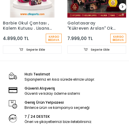
Barbie Okul Çantası ,
Galatasaray
Kalem Kutusu , Lisanslı
"Kükreyen Arslan" Okul
Çelik Matara
Çantası, Çift Gözlü
KARGO
KARGO
4.899,00 TL
7.999,00 TL
Kalem Çantası, Özel
BEDAVA
BEDAVA
Kutusunda Termos
Matara Set
Sepete Ekle
Sepete Ekle
Hızlı Teslimat
Siparişleriniz en kısa sürede elinize ulaşır.
Güvenli Alışveriş
Güvenli ve kolay ödeme sistemi
Geniş Ürün Yelpazesi
Binlerce ürün ve kampanya seçeneği
7 / 24 DESTEK
Öneri ve şikayetlerinizi bize iletebilirsiniz.