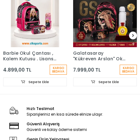
Barbie Okul Çantası ,
Galatasaray
Kalem Kutusu , Lisanslı
"Kükreyen Arslan" Okul
Çelik Matara
Çantası, Çift Gözlü
KARGO
KARGO
4.899,00 TL
7.999,00 TL
Kalem Çantası, Özel
BEDAVA
BEDAVA
Kutusunda Termos
Matara Set
Sepete Ekle
Sepete Ekle
Hızlı Teslimat
Siparişleriniz en kısa sürede elinize ulaşır.
Güvenli Alışveriş
Güvenli ve kolay ödeme sistemi
Geniş Ürün Yelpazesi