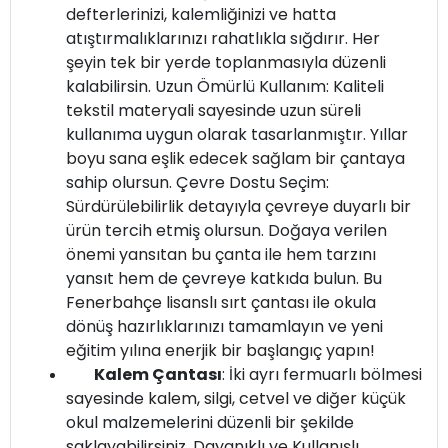
defterlerinizi, kalemliğinizi ve hatta
atıştırmalıklarınızı rahatlıkla sığdırır. Her
şeyin tek bir yerde toplanmasıyla düzenli
kalabilirsin. Uzun Ömürlü Kullanım: Kaliteli
tekstil materyali sayesinde uzun süreli
kullanıma uygun olarak tasarlanmıştır. Yıllar
boyu sana eşlik edecek sağlam bir çantaya
sahip olursun. Çevre Dostu Seçim:
Sürdürülebilirlik detayıyla çevreye duyarlı bir
ürün tercih etmiş olursun. Doğaya verilen
önemi yansıtan bu çanta ile hem tarzını
yansıt hem de çevreye katkıda bulun. Bu
Fenerbahçe lisanslı sırt çantası ile okula
dönüş hazırlıklarınızı tamamlayın ve yeni
eğitim yılına enerjik bir başlangıç yapın!
Kalem Çantası
: İki ayrı fermuarlı bölmesi
sayesinde kalem, silgi, cetvel ve diğer küçük
okul malzemelerini düzenli bir şekilde
saklayabilirsiniz. Dayanıklı ve Kullanışlı