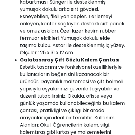
kabartması. Sünger ile desteklenmiş
yumuşak dokulu arka sırt gövdesi.
Esneyebilen, fileli yan cepler. Terlemeyi
önleyen, konfor sağlayan destekli sırt paneli
ve omuz askıları. Özel lazer kesim rubber
fermuar elcikleri. Yumuşak dokulu elde
taşıma kulbu. Astar ile desteklenmiş iç yüzey.
Ölçüler : 25 x 31 x 12 cm
Galatasaray Çift Gözlü Kalem Çantası
:
Estetik tasarımı ve fonksiyonel özellikleriyle
kullanıcıların beğenisini kazanacak bir
üründür. Dayanıklı malzemesi ve çift bölmeli
yapısıyla eşyalarınızı güvenle taşıyabilir ve
düzenli tutabilirsiniz. Okulda, ofiste veya
günlük yaşamda kullanabileceğiniz bu kalem
çantası, pratikliği ve şıklığı bir arada
arayanlar için ideal bir tercihtir. Kullanım
Alanları: Okul: Öğrencilerin kalem, silgi,
kalemtıraş gibi kırtasiye malzemelerini