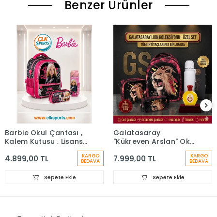
Benzer Ürünler
Barbie Okul Çantası ,
Galatasaray
Kalem Kutusu , Lisanslı
"Kükreyen Arslan" Okul
Çelik Matara
Çantası, Çift Gözlü
KARGO
KARGO
4.899,00 TL
7.999,00 TL
Kalem Çantası, Özel
BEDAVA
BEDAVA
Kutusunda Termos
Matara Set
Sepete Ekle
Sepete Ekle