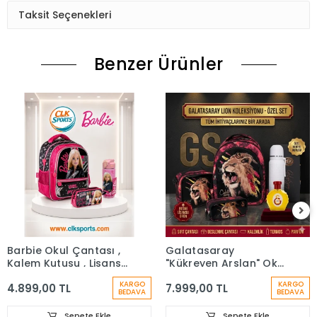
Taksit Seçenekleri
Benzer Ürünler
Barbie Okul Çantası ,
Galatasaray
Kalem Kutusu , Lisanslı
"Kükreyen Arslan" Okul
Çelik Matara
Çantası, Çift Gözlü
KARGO
KARGO
4.899,00 TL
7.999,00 TL
Kalem Çantası, Özel
BEDAVA
BEDAVA
Kutusunda Termos
Matara Set
Sepete Ekle
Sepete Ekle