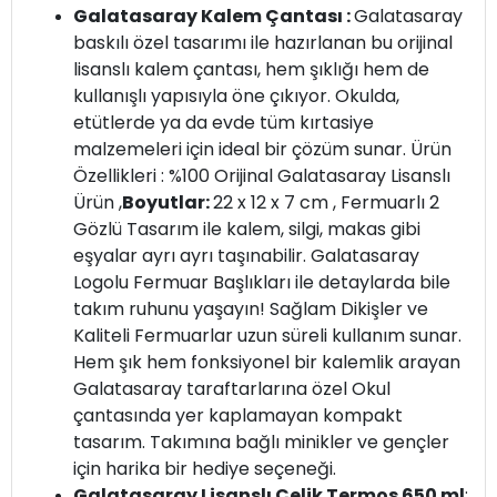
Galatasaray Kalem Çantası :
Galatasaray
baskılı özel tasarımı ile hazırlanan bu orijinal
lisanslı kalem çantası, hem şıklığı hem de
kullanışlı yapısıyla öne çıkıyor. Okulda,
etütlerde ya da evde tüm kırtasiye
malzemeleri için ideal bir çözüm sunar. Ürün
Özellikleri : %100 Orijinal Galatasaray Lisanslı
Ürün ,
Boyutlar:
22 x 12 x 7 cm , Fermuarlı 2
Gözlü Tasarım ile kalem, silgi, makas gibi
eşyalar ayrı ayrı taşınabilir. Galatasaray
Logolu Fermuar Başlıkları ile detaylarda bile
takım ruhunu yaşayın! Sağlam Dikişler ve
Kaliteli Fermuarlar uzun süreli kullanım sunar.
Hem şık hem fonksiyonel bir kalemlik arayan
Galatasaray taraftarlarına özel Okul
çantasında yer kaplamayan kompakt
tasarım. Takımına bağlı minikler ve gençler
için harika bir hediye seçeneği.
Galatasaray Lisanslı Çelik Termos 650 ml
: