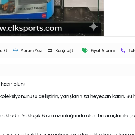
e Et
Yorum Yaz
Karşılaştır
Fiyat Alarmı
Tel
hazır olun!
 koleksiyonunuzu geliştirin, yarışlarınıza heyecan katın. 
 almaktadır. Yaklaşık 8 cm uzunluğunda olan bu araçlar il
in ve yaratıcılıklarının gelişmesini desteklerken onların o