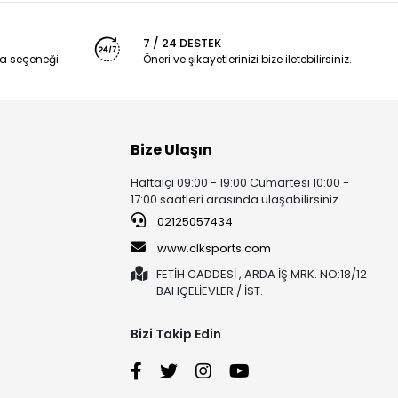
7 / 24 DESTEK
a seçeneği
Öneri ve şikayetlerinizi bize iletebilirsiniz.
Bize Ulaşın
Haftaiçi 09:00 - 19:00 Cumartesi 10:00 -
17:00 saatleri arasında ulaşabilirsiniz.
02125057434
www.clksports.com
FETİH CADDESİ , ARDA İŞ MRK. NO:18/12
BAHÇELİEVLER / İST.
Bizi Takip Edin