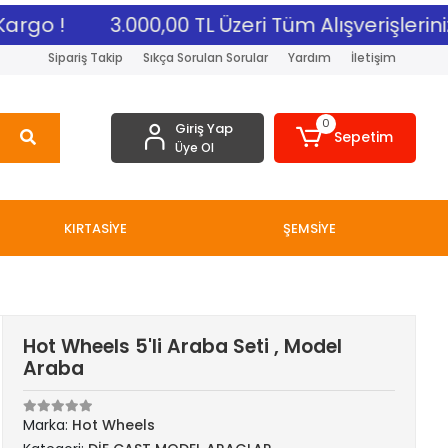
rgo !
3.000,00 TL Üzeri Tüm Alışverişleriniz
Sipariş Takip
Sıkça Sorulan Sorular
Yardım
İletişim
0
Giriş Yap
Sepetim
Üye Ol
KIRTASİYE
ŞEMSİYE
Hot Wheels 5'li Araba Seti , Model
Araba
Marka:
Hot Wheels