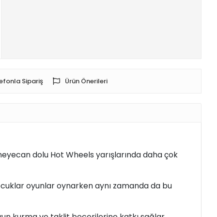
efonla Sipariş
Ürün Önerileri
Bu heyecan dolu Hot Wheels yarışlarında daha çok
e çocuklar oyunlar oynarken aynı zamanda da bu
yun kurma ve taklit becerilerine katkı sağlar.