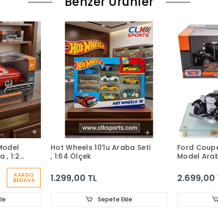
Benzer Ürünler
Model
Hot Wheels 10'lu Araba Seti
Ford Coupe
 , 1:24
, 1:64 Ölçek
Model Ara
1:24
KARGO
1.299,00 TL
2.699,00 
BEDAVA
le
Sepete Ekle