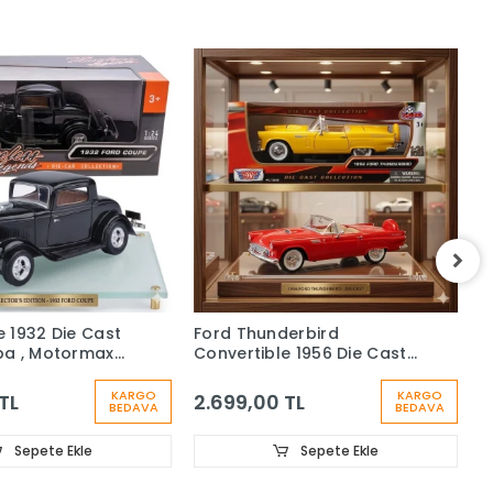
 1932 Die Cast
Ford Thunderbird
F
ba , Motormax
Convertible 1956 Die Cast
C
Model Araba ,Motormax
M
1:24
KARGO
KARGO
TL
2.699,00 TL
2
BEDAVA
BEDAVA
Sepete Ekle
Sepete Ekle