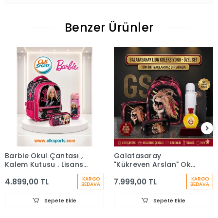
Benzer Ürünler
Barbie Okul Çantası ,
Galatasaray
Kalem Kutusu , Lisanslı
"Kükreyen Arslan" Okul
Çelik Matara
Çantası, Çift Gözlü
KARGO
KARGO
4.899,00 TL
7.999,00 TL
Kalem Çantası, Özel
BEDAVA
BEDAVA
Kutusunda Termos
Matara Set
Sepete Ekle
Sepete Ekle