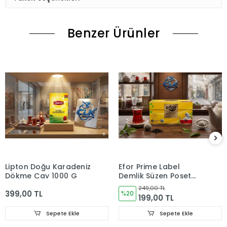
Benzer Ürünler
Lipton Doğu Karadeniz
Efor Prime Label
Dökme Çay 1000 G
Demlik Süzen Poşet
Çay 100'lü
249,00 TL
399,00 TL
%20
199,00 TL
Sepete Ekle
Sepete Ekle