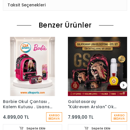
Taksit Seçenekleri
Benzer Ürünler
Barbie Okul Çantası ,
Galatasaray
Kalem Kutusu , Lisanslı
"Kükreyen Arslan" Okul
Çelik Matara
Çantası, Çift Gözlü
KARGO
KARGO
4.899,00 TL
7.999,00 TL
Kalem Çantası, Özel
BEDAVA
BEDAVA
Kutusunda Termos
Matara Set
Sepete Ekle
Sepete Ekle