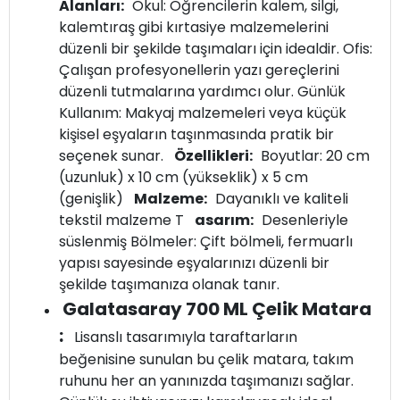
Alanları:
Okul: Öğrencilerin kalem, silgi,
kalemtıraş gibi kırtasiye malzemelerini
düzenli bir şekilde taşımaları için idealdir. Ofis:
Çalışan profesyonellerin yazı gereçlerini
düzenli tutmalarına yardımcı olur. Günlük
Kullanım: Makyaj malzemeleri veya küçük
kişisel eşyaların taşınmasında pratik bir
seçenek sunar.
Özellikleri:
Boyutlar: 20 cm
(uzunluk) x 10 cm (yükseklik) x 5 cm
(genişlik)
Malzeme:
Dayanıklı ve kaliteli
tekstil malzeme T
asarım:
Desenleriyle
süslenmiş Bölmeler: Çift bölmeli, fermuarlı
yapısı sayesinde eşyalarınızı düzenli bir
şekilde taşımanıza olanak tanır.
Galatasaray 700 ML Çelik Matara
:
Lisanslı tasarımıyla taraftarların
beğenisine sunulan bu çelik matara, takım
ruhunu her an yanınızda taşımanızı sağlar.