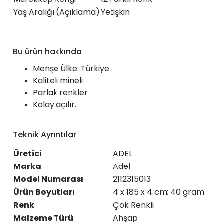
Yaş Aralığı (Açıklama)
Yetişkin
Bu ürün hakkında
Menşe Ülke: Türkiye
Kaliteli mineli
Parlak renkler
Kolay açılır.
Teknik Ayrıntılar
Üretici
‎ADEL
Marka
‎Adel
Model Numarası
‎2112315013
Ürün Boyutları
‎4 x 185 x 4 cm; 40 gram
Renk
‎Çok Renkli
Malzeme Türü
‎Ahşap