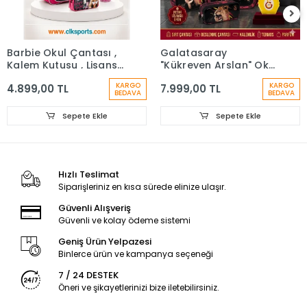
Barbie Okul Çantası ,
Galatasaray
Kalem Kutusu , Lisanslı
"Kükreyen Arslan" Okul
Çelik Matara
Çantası, Çift Gözlü
KARGO
KARGO
4.899,00 TL
7.999,00 TL
Kalem Çantası, Özel
BEDAVA
BEDAVA
Kutusunda Termos
Matara Set
Sepete Ekle
Sepete Ekle
Hızlı Teslimat
Siparişleriniz en kısa sürede elinize ulaşır.
Güvenli Alışveriş
Güvenli ve kolay ödeme sistemi
Geniş Ürün Yelpazesi
Binlerce ürün ve kampanya seçeneği
7 / 24 DESTEK
Öneri ve şikayetlerinizi bize iletebilirsiniz.