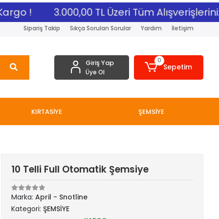
rgo !
3.000,00 TL Üzeri Tüm Alışverişleriniz
Sipariş Takip
Sıkça Sorulan Sorular
Yardım
İletişim
0
Giriş Yap
Sepetim
Üye Ol
KIRTASİYE
ŞEMSİYE
10 Telli Full Otomatik Şemsiye
Marka:
April - Snotline
Kategori:
ŞEMSİYE