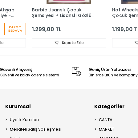
 Ahşap
Barbie Lisanslı Çocuk
Hot Wheels 
iye -
Şemsiyesi + Lisanslı Gözlük
Çocuk Şems
- Barbie Lisanslı Toka
Wheels Lisa
Hediye
Set
KARGO
1.299,00 TL
1.199,00 T
BEDAVA
le
Sepete Ekle
Güvenli Alışveriş
Geniş Ürün Yelpazesi
Güvenli ve kolay ödeme sistemi
Binlerce ürün ve kampany
Kurumsal
Kategoriler
Üyelik Kuralları
ÇANTA
Mesafeli Satış Sözleşmesi
MARKET