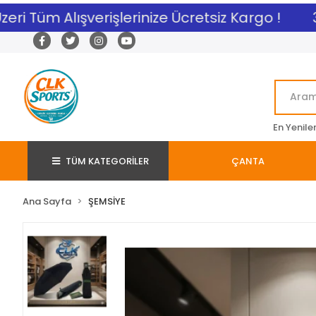
ri Tüm Alışverişlerinize Ücretsiz Kargo !
3.
En Yenile
TÜM KATEGORİLER
ÇANTA
Ana Sayfa
ŞEMSİYE