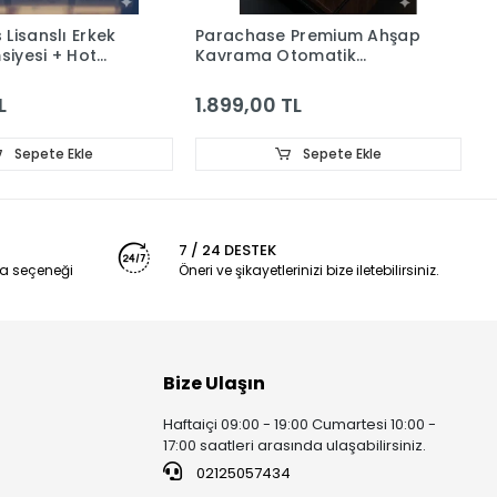
Lisanslı Erkek
Parachase Premium Ahşap
P
iyesi + Hot
Kavrama Otomatik
D
nslı Gözlük İkili
Şemsiye - Özel Kılıflı
K
Ş
L
1.899,00 TL
1
Sepete Ekle
Sepete Ekle
7 / 24 DESTEK
a seçeneği
Öneri ve şikayetlerinizi bize iletebilirsiniz.
Bize Ulaşın
Haftaiçi 09:00 - 19:00 Cumartesi 10:00 -
17:00 saatleri arasında ulaşabilirsiniz.
02125057434