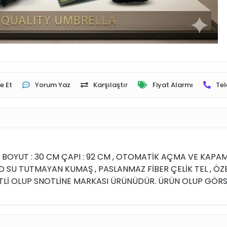
e Et
Yorum Yaz
Karşılaştır
Fiyat Alarmı
Tel
 BOYUT : 30 CM ÇAPI : 92 CM , OTOMATİK AÇMA VE KAPAM
D SU TUTMAYAN KUMAŞ , PASLANMAZ FİBER ÇELİK TEL , ÖZE
TLİ OLUP SNOTLİNE MARKASI ÜRÜNÜDÜR. ÜRÜN OLUP GÖRSEL