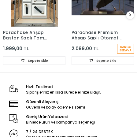
Parachase Ahşap
Parachase Premium
Baston Saplı Tam
Ahşap Saplı Otomatik
Otomatik Şemsiye -
Şemsiye - Çıtçıt Kılıflı
KARGO
1.999,00 TL
2.099,00 TL
Kılıf Hediyeli
BEDAVA
Sepete Ekle
Sepete Ekle
Hızlı Teslimat
Siparişleriniz en kısa sürede elinize ulaşır.
Güvenli Alışveriş
Güvenli ve kolay ödeme sistemi
Geniş Ürün Yelpazesi
Binlerce ürün ve kampanya seçeneği
7 / 24 DESTEK