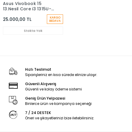
Asus Vivobook 15
13.Nesil Core i3 1315U-
8Gb-512Gb Ssd-
KARGO
25.000,00 TL
15.6inc-W11
BEDAVA
Stokta Yok
Hızlı Teslimat
Siparişleriniz en kısa sürede elinize ulaşır.
Güvenli Alışveriş
Güvenli ve kolay ödeme sistemi
Geniş Ürün Yelpazesi
Binlerce ürün ve kampanya seçeneği
7 / 24 DESTEK
Öneri ve şikayetlerinizi bize iletebilirsiniz.