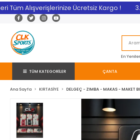
ri Tüm Alışverişlerinize Ücretsiz Kargo !
3.0
En Yenile
TÜM KATEGORİLER
ÇANTA
Ana Sayfa
KIRTASİYE
DELGEÇ - ZIMBA - MAKAS - MAKET B