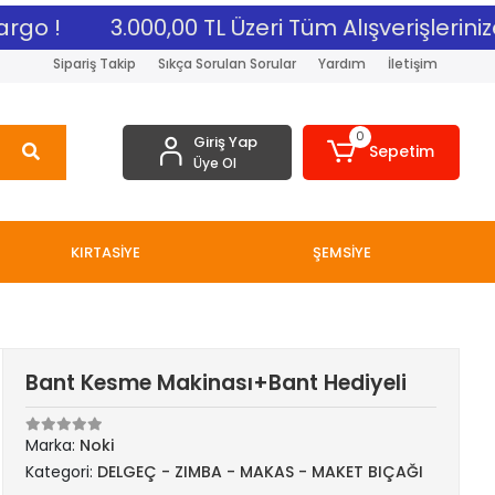
rgo !
3.000,00 TL Üzeri Tüm Alışverişlerinize
Sipariş Takip
Sıkça Sorulan Sorular
Yardım
İletişim
0
Giriş Yap
Sepetim
Üye Ol
KIRTASİYE
ŞEMSİYE
Bant Kesme Makinası+Bant Hediyeli
Marka:
Noki
Kategori:
DELGEÇ - ZIMBA - MAKAS - MAKET BIÇAĞI