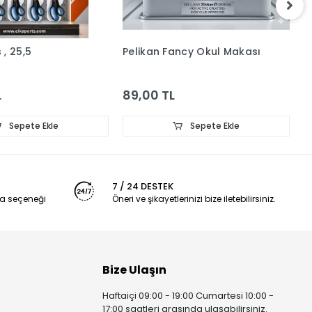
, 25,5
Pelikan Fancy Okul Makası
M
L
89,00 TL
1
Sepete Ekle
Sepete Ekle
7 / 24 DESTEK
a seçeneği
Öneri ve şikayetlerinizi bize iletebilirsiniz.
Bize Ulaşın
Haftaiçi 09:00 - 19:00 Cumartesi 10:00 -
17:00 saatleri arasında ulaşabilirsiniz.