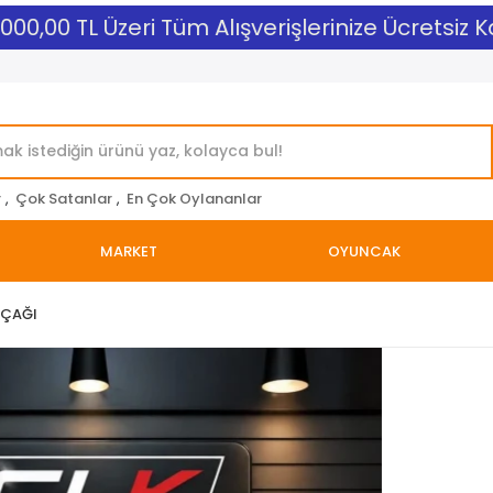
00,00 TL Üzeri Tüm Alışverişlerinize Ücretsiz Ka
r
,
Çok Satanlar
,
En Çok Oylananlar
MARKET
OYUNCAK
IÇAĞI