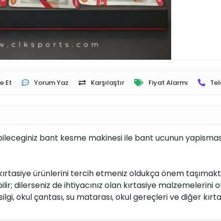
e Et
Yorum Yaz
Karşılaştır
Fiyat Alarmı
Tel
ileceginiz bant kesme makinesi ile bant ucunun yapismasini ö
kırtasiye ürünlerini tercih etmeniz oldukça önem taşımaktadır
ilerseniz de ihtiyacınız olan kırtasiye malzemelerini ofisl
lgi, okul çantası, su matarası, okul gereçleri ve diğer kır