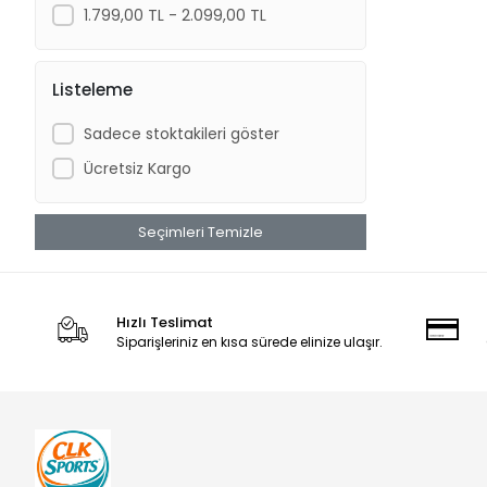
Cakard
1.799,00 TL - 2.099,00 TL
Ceren
Clk Sports
Listeleme
CToys
Sadece stoktakileri göster
Dede
Ücretsiz Kargo
Disney Cars
Doğuş
Seçimleri Temizle
Durex
Efor
Eyüp Sabri Tuncer
Hızlı Teslimat
Siparişleriniz en kısa sürede elinize ulaşır.
Faber Castell
Fenerbahçe
Frozen
Funs