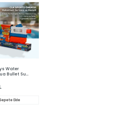
ys Water
ua Bullet Su
59 cm
L
Sepete Ekle