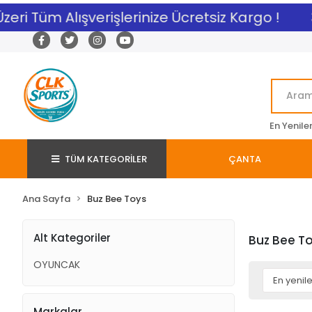
zeri Tüm Alışverişlerinize Ücretsiz Kargo !
3
En Yenile
TÜM KATEGORİLER
ÇANTA
Ana Sayfa
Buz Bee Toys
Alt Kategoriler
Buz Bee T
OYUNCAK
Markalar