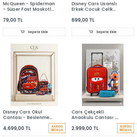
McQueen - Spiderman
Disney Cars Lisanslı
- Süper Fast Maskotlu
Erkek Çocuk Çelik
Lisanslı 0,7 Versatil
Matara 500 Ml
79,00 TL
699,00 TL
Kalem
Sepete Ekle
Sepete Ekle
Disney Cars Okul
Cars Çekçekli
Çantası - Beslenme
Anaokulu Çantası ,
Çantası - Kalem
Çift Gözlü Kalem
KARGO
KARGO
4.699,00 TL
2.999,00 TL
Kutusu Üçlü Set -
Çantası - 500 Ml Suluk
BEDAVA
BEDAVA
Suluk&Matara Hediye
Matara Hediye