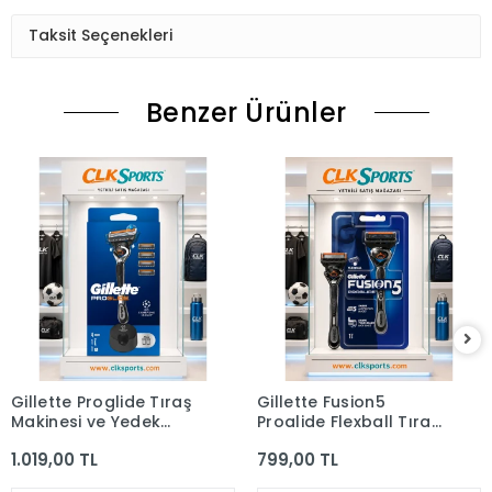
Taksit Seçenekleri
Benzer Ürünler
Gillette Proglide Tıraş
Gillette Fusion5
Makinesi ve Yedek
Proglide Flexball Tıraş
Bıçağı 4'lü + Tıraş
Makinesi
1.019,00 TL
799,00 TL
Bıçağı Standı