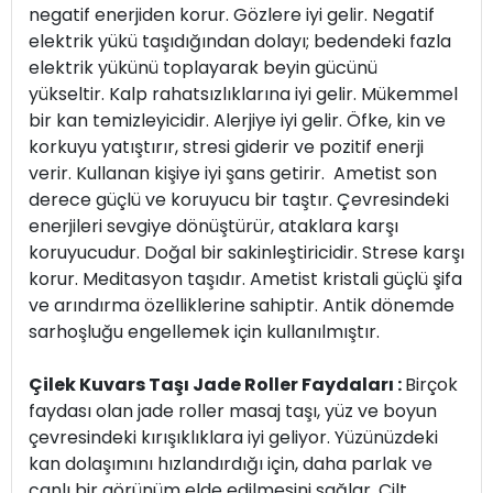
negatif enerjiden korur. Gözlere iyi gelir. Negatif
elektrik yükü taşıdığından dolayı; bedendeki fazla
elektrik yükünü toplayarak beyin gücünü
yükseltir. Kalp rahatsızlıklarına iyi gelir. Mükemmel
bir kan temizleyicidir. Alerjiye iyi gelir. Öfke, kin ve
korkuyu yatıştırır, stresi giderir ve pozitif enerji
verir. Kullanan kişiye iyi şans getirir. Ametist son
derece güçlü ve koruyucu bir taştır. Çevresindeki
enerjileri sevgiye dönüştürür, ataklara karşı
koruyucudur. Doğal bir sakinleştiricidir. Strese karşı
korur. Meditasyon taşıdır. Ametist kristali güçlü şifa
ve arındırma özelliklerine sahiptir. Antik dönemde
sarhoşluğu engellemek için kullanılmıştır.
Çilek Kuvars Taşı Jade Roller Faydaları :
Birçok
faydası olan jade roller masaj taşı, yüz ve boyun
çevresindeki kırışıklıklara iyi geliyor. Yüzünüzdeki
kan dolaşımını hızlandırdığı için, daha parlak ve
canlı bir görünüm elde edilmesini sağlar. Cilt