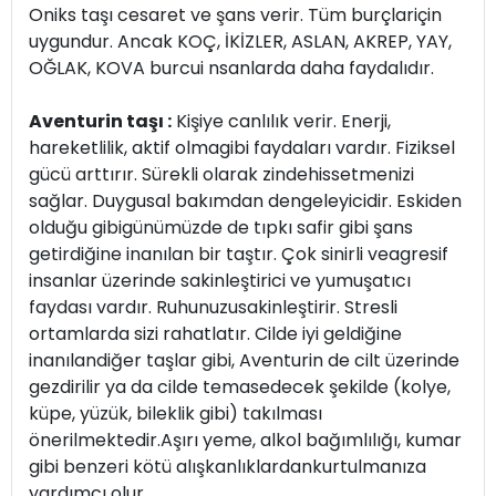
Oniks taşı cesaret ve şans verir. Tüm burçlariçin
uygundur. Ancak KOÇ, İKİZLER, ASLAN, AKREP, YAY,
OĞLAK, KOVA burcui nsanlarda daha faydalıdır.
Aventurin taşı :
Kişiye canlılık verir. Enerji,
hareketlilik, aktif olmagibi faydaları vardır. Fiziksel
gücü arttırır. Sürekli olarak zindehissetmenizi
sağlar. Duygusal bakımdan dengeleyicidir. Eskiden
olduğu gibigünümüzde de tıpkı safir gibi şans
getirdiğine inanılan bir taştır. Çok sinirli veagresif
insanlar üzerinde sakinleştirici ve yumuşatıcı
faydası vardır. Ruhunuzusakinleştirir. Stresli
ortamlarda sizi rahatlatır. Cilde iyi geldiğine
inanılandiğer taşlar gibi, Aventurin de cilt üzerinde
gezdirilir ya da cilde temasedecek şekilde (kolye,
küpe, yüzük, bileklik gibi) takılması
önerilmektedir.Aşırı yeme, alkol bağımlılığı, kumar
gibi benzeri kötü alışkanlıklardankurtulmanıza
yardımcı olur.