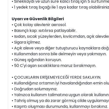
• Sinekkaydı ve uzun süre kalıcı tıraş için 5 sürtünme
• 1 yedek tıraş bıçağı ile 1 aya kadar tıraş olabilirsiniz
Uyarı ve Güvenlik Bilgileri
• Çok kolay alevlenir aerosol.
• Basınçlı kap: ısıtılırsa patlayabilir.
• Isıdan, sıcak yüzeylerden, kıvılcımdan, açık alev
• Sigara içilmez.
• Açık aleve veya diğer tutuşturucu kaynaklara do
• Kullanımdan sonra bile delmeyin veya yakmayın.
• Güneş ışığından koruyun.
• 50 C'yi aşan sıcaklıklara maruz bırakmayın.
• ÇOCUKLARIN ERİŞEMEYECEĞİ YERDE SAKLAYIN.
• Kullandığınız ortamın iyi havalandığından emin olu
• Doğrudan solumayınız.
• Yalnızca kullanım talimatına uygun olarak kullanını
• Tahriş olmuş ya da zarar görmüş cilde uygulamayı
• Kaşıntı oluşması durumunda, kullanmayı bırakınız.