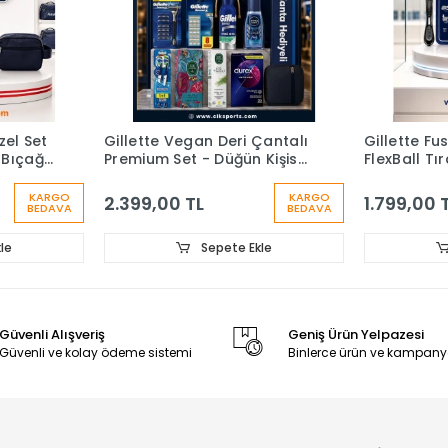
zel Set
Gillette Vegan Deri Çantalı
Gillette Fu
 Bıçağı
Premium Set - Düğün Kişisel
FlexBall Tı
Bakım Bohçası
Yedek Başlı
Köpük , Se
KARGO
KARGO
2.399,00 TL
1.799,00 
BEDAVA
BEDAVA
le
Sepete Ekle
Güvenli Alışveriş
Geniş Ürün Yelpazesi
Güvenli ve kolay ödeme sistemi
Binlerce ürün ve kampany