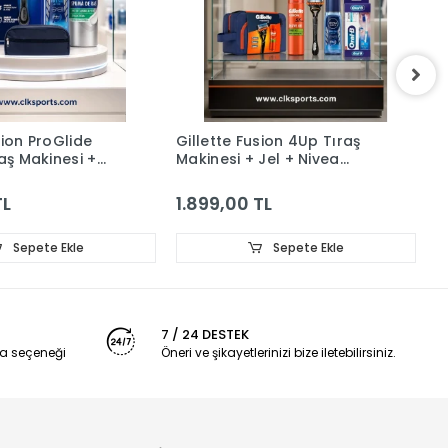
sion ProGlide
Gillette Fusion 4Up Tıraş
G
raş Makinesi +
Makinesi + Jel + Nivea
N
ğı , Deodorant ,
Deodorant + Diş Macunu +
Ç
yahat Çantası
Diş Fırçası + Çanta
TL
1.899,00 TL
2
Sepete Ekle
Sepete Ekle
7 / 24 DESTEK
a seçeneği
Öneri ve şikayetlerinizi bize iletebilirsiniz.