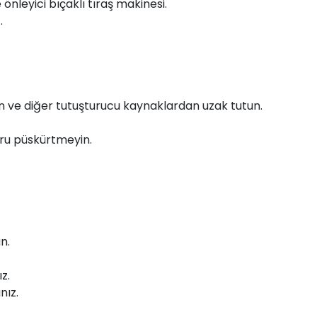
 önleyici bıçaklı tıraş makinesi.
.
den ve diğer tutuşturucu kaynaklardan uzak tutun.
ğru püskürtmeyin.
n.
z.
nız.