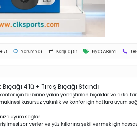
e Et
Yorum Yaz
Karşılaştır
Fiyat Alarmı
Tel
 Bıçağı 4'lü + Tıraş Bıçağı Standı
nfor için birbirine yakın yerleştirilen bıçaklar ve arka tara
aş makinesi kusursuz yakınlık ve konfor için hatlara uyum sağ
rınıza uyum sağlar.
işilmesi zor yerler ve yüz kıllarına şekil vermek için hassas