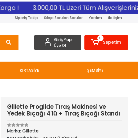
go !
3.000,00 TL Üzeri Tüm Alışverişlerinize
Sipariş Takip
Sıkça Sorulan Sorular
Yardım
İletişim
0
Giriş Yap
Sepetim
Üye Ol
KIRTASİYE
ŞEMSİYE
Gillette Proglide Tıraş Makinesi ve
Yedek Bıçağı 4'lü + Tıraş Bıçağı Standı
Marka:
Gillette