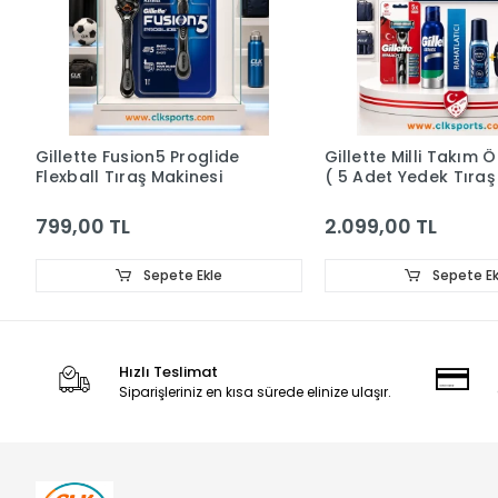
Gillette Fusion5 Proglide
Gillette Milli Takım Ö
Flexball Tıraş Makinesi
( 5 Adet Yedek Tıraş
, 200 ml Köpük ,
DeodorantÇanta)
799,00 TL
2.099,00 TL
Sepete Ekle
Sepete Ek
Hızlı Teslimat
Siparişleriniz en kısa sürede elinize ulaşır.