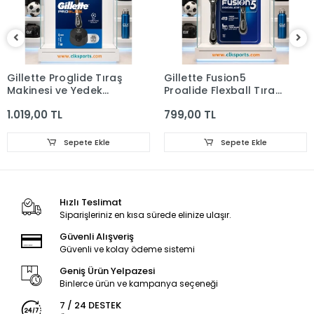
Gillette Proglide Tıraş
Gillette Fusion5
Makinesi ve Yedek
Proglide Flexball Tıraş
Bıçağı 4'lü + Tıraş
Makinesi
1.019,00 TL
799,00 TL
Bıçağı Standı
Sepete Ekle
Sepete Ekle
Hızlı Teslimat
Siparişleriniz en kısa sürede elinize ulaşır.
Güvenli Alışveriş
Güvenli ve kolay ödeme sistemi
Geniş Ürün Yelpazesi
Binlerce ürün ve kampanya seçeneği
7 / 24 DESTEK