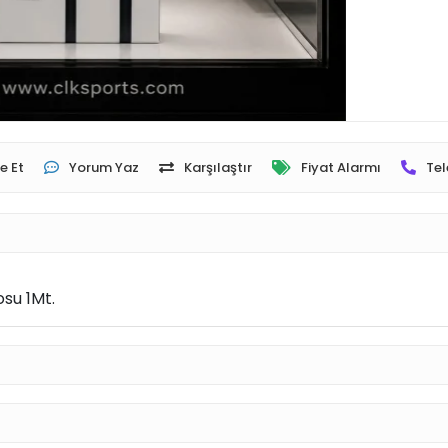
e Et
Yorum Yaz
Karşılaştır
Fiyat Alarmı
Tel
su 1Mt.