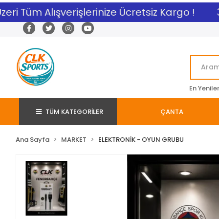
ri Tüm Alışverişlerinize Ücretsiz Kargo !
3.
En Yenile
TÜM KATEGORİLER
ÇANTA
Ana Sayfa
MARKET
ELEKTRONİK - OYUN GRUBU