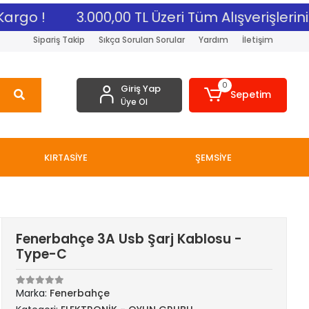
rgo !
3.000,00 TL Üzeri Tüm Alışverişleriniz
Sipariş Takip
Sıkça Sorulan Sorular
Yardım
İletişim
0
Giriş Yap
Sepetim
Üye Ol
KIRTASİYE
ŞEMSİYE
Fenerbahçe 3A Usb Şarj Kablosu -
Type-C
Marka:
Fenerbahçe