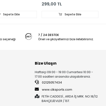
299,00 TL
2
Sepete Ekle
Sepete Ekle
7 / 24 DESTEK
a seçeneği
Öneri ve şikayetlerinizi bize iletebilirsiniz.
Bize Ulaşın
Haftaiçi 09:00 - 19:00 Cumartesi 10:00 -
17:00 saatleri arasında ulaşabilirsiniz.
02125057434
www.clksports.com
FETİH CADDESİ , ARDA İŞ MRK. NO:18/12
BAHÇELİEVLER / İST.