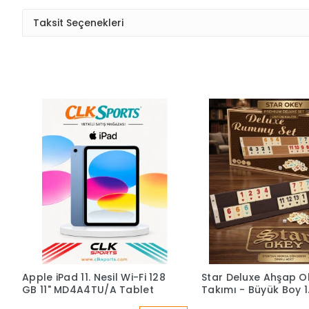
Taksit Seçenekleri
Apple iPad 11. Nesil Wi-Fi 128
Star Deluxe Ahşap O
GB 11" MD4A4TU/A Tablet
Takımı - Büyük Boy 1.
Istaka 43 Cm