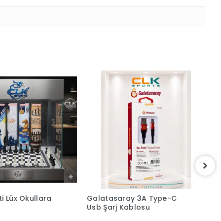
i Lüx Okullara
Galatasaray 3A Type-C
L
Usb Şarj Kablosu
G