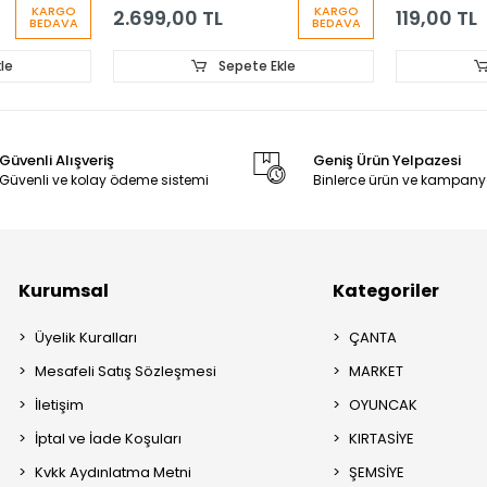
KARGO
KARGO
2.699,00 TL
119,00 TL
BEDAVA
BEDAVA
le
Sepete Ekle
Güvenli Alışveriş
Geniş Ürün Yelpazesi
Güvenli ve kolay ödeme sistemi
Binlerce ürün ve kampany
Kurumsal
Kategoriler
Üyelik Kuralları
ÇANTA
Mesafeli Satış Sözleşmesi
MARKET
İletişim
OYUNCAK
İptal ve İade Koşuları
KIRTASİYE
Kvkk Aydınlatma Metni
ŞEMSİYE