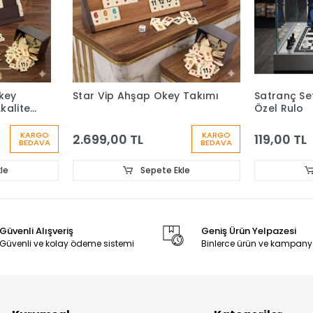
key
Star Vip Ahşap Okey Takımı
Satranç Set
kalite
Özel Rulo
KARGO
KARGO
2.699,00 TL
119,00 TL
BEDAVA
BEDAVA
le
Sepete Ekle
Güvenli Alışveriş
Geniş Ürün Yelpazesi
Güvenli ve kolay ödeme sistemi
Binlerce ürün ve kampany