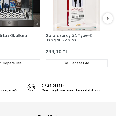
i Lüx Okullara
Galatasaray 3A Type-C
L
Usb Şarj Kablosu
G
299,00 TL
2
Sepete Ekle
Sepete Ekle
7 / 24 DESTEK
a seçeneği
Öneri ve şikayetlerinizi bize iletebilirsiniz.