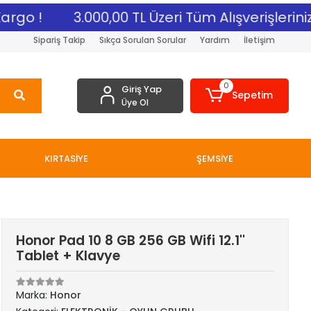
rgo !
3.000,00 TL Üzeri Tüm Alışverişlerinize
Sipariş Takip
Sıkça Sorulan Sorular
Yardım
İletişim
0
Giriş Yap
Sepetim
Üye Ol
KIRTASİYE
ŞEMSİYE
Honor Pad 10 8 GB 256 GB Wifi 12.1''
Tablet + Klavye
Marka:
Honor