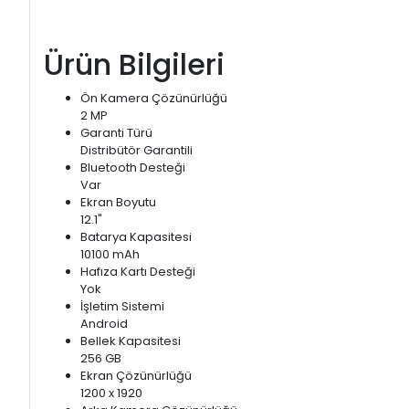
Ürün Bilgileri
Ön Kamera Çözünürlüğü
2 MP
Garanti Türü
Distribütör Garantili
Bluetooth Desteği
Var
Ekran Boyutu
12.1"
Batarya Kapasitesi
10100 mAh
Hafıza Kartı Desteği
Yok
İşletim Sistemi
Android
Bellek Kapasitesi
256 GB
Ekran Çözünürlüğü
1200 x 1920