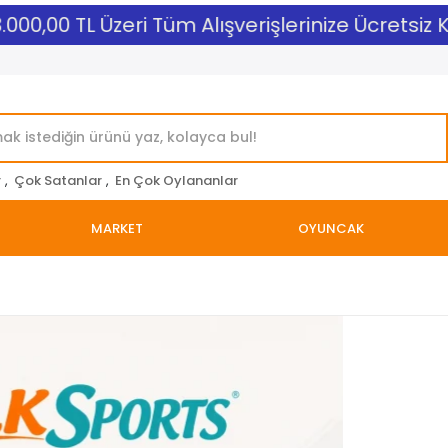
00,00 TL Üzeri Tüm Alışverişlerinize Ücretsiz Ka
r
,
Çok Satanlar
,
En Çok Oylananlar
MARKET
OYUNCAK