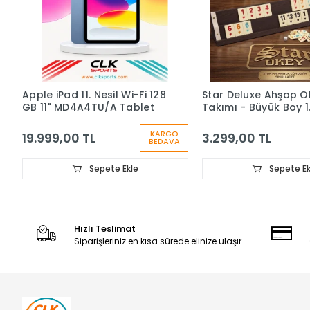
Apple iPad 11. Nesil Wi-Fi 128
Star Deluxe Ahşap O
GB 11" MD4A4TU/A Tablet
Takımı - Büyük Boy 1.
Istaka 43 Cm
KARGO
19.999,00 TL
3.299,00 TL
BEDAVA
Sepete Ekle
Sepete Ek
Hızlı Teslimat
Siparişleriniz en kısa sürede elinize ulaşır.