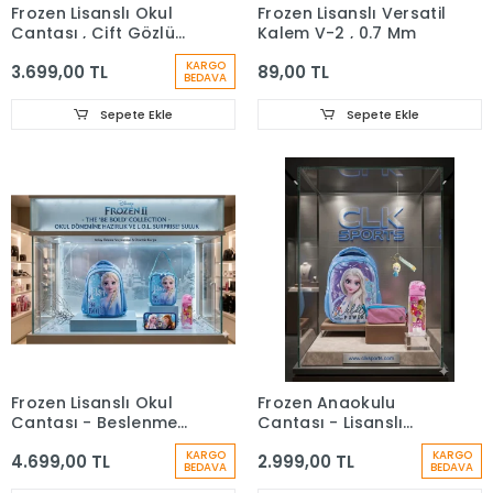
Frozen Lisanslı Okul
Frozen Lisanslı Versatil
Çantası , Çift Gözlü
Kalem V-2 , 0.7 Mm
Kalem Çantası -
KARGO
3.699,00 TL
89,00 TL
Lisanslı Suluk Matara
BEDAVA
Hediye
Sepete Ekle
Sepete Ekle
Frozen Lisanslı Okul
Frozen Anaokulu
Çantası - Beslenme
Çantası - Lisanslı
Çantası - Kalem
Suluk & Matara Hediye
KARGO
KARGO
4.699,00 TL
2.999,00 TL
Kutusu Set -
BEDAVA
BEDAVA
Suluk&Matara Hediye