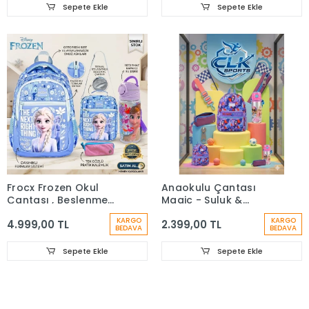
Sepete Ekle
Sepete Ekle
Frocx Frozen Okul
Anaokulu Çantası
Çantası , Beslenme
Magic - Suluk &
Çantası , Çift Gözlü
Matara Hediye
KARGO
KARGO
4.999,00 TL
2.399,00 TL
Kalem Çantası,
BEDAVA
BEDAVA
Matara 500 ml Hediye
Sepete Ekle
Sepete Ekle