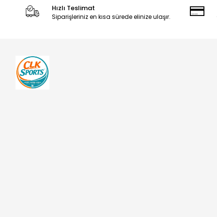
Hızlı Teslimat
Dede
Siparişleriniz en kısa sürede elinize ulaşır.
Disney Cars
Doğuş
Durex
Efor
Eyüp Sabri Tuncer
Faber Castell
Fenerbahçe
Frozen
Funs
Galatasaray
Gillette
Honor
Hot Wheels