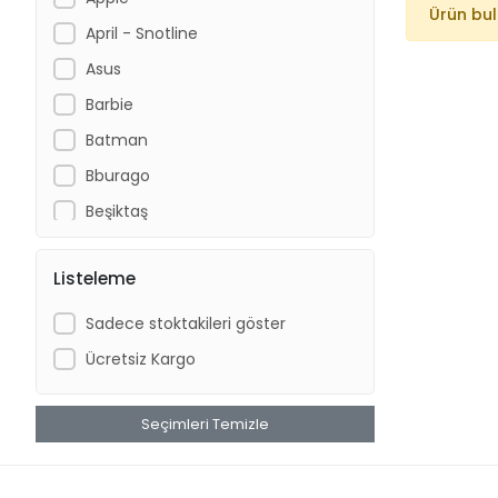
Ürün bu
April - Snotline
Asus
Barbie
Batman
Bburago
Beşiktaş
Bioblas
Listeleme
Bubu
Buz Bee Toys
Sadece stoktakileri göster
By Yıldız
Ücretsiz Kargo
Cakard
Ceren
Seçimleri Temizle
Clk Sports
CToys