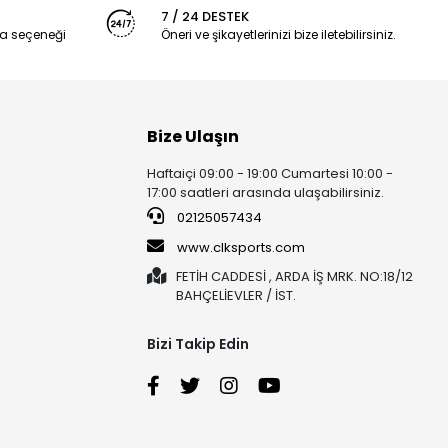
7 / 24 DESTEK
a seçeneği
Öneri ve şikayetlerinizi bize iletebilirsiniz.
Bize Ulaşın
Haftaiçi 09:00 - 19:00 Cumartesi 10:00 -
17:00 saatleri arasında ulaşabilirsiniz.
02125057434
www.clksports.com
FETİH CADDESİ , ARDA İŞ MRK. NO:18/12
BAHÇELİEVLER / İST.
Bizi Takip Edin