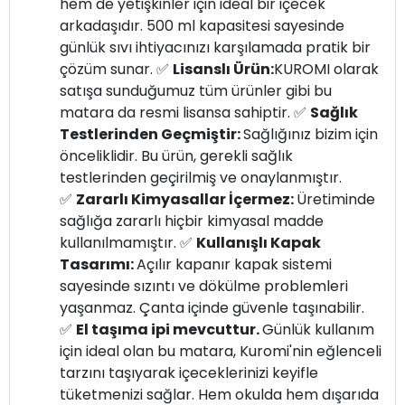
hem de yetişkinler için ideal bir içecek
arkadaşıdır. 500 ml kapasitesi sayesinde
günlük sıvı ihtiyacınızı karşılamada pratik bir
çözüm sunar. ✅
Lisanslı Ürün:
KUROMI olarak
satışa sunduğumuz tüm ürünler gibi bu
matara da resmi lisansa sahiptir. ✅
Sağlık
Testlerinden Geçmiştir:
Sağlığınız bizim için
önceliklidir. Bu ürün, gerekli sağlık
testlerinden geçirilmiş ve onaylanmıştır.
✅
Zararlı Kimyasallar İçermez:
Üretiminde
sağlığa zararlı hiçbir kimyasal madde
kullanılmamıştır. ✅
Kullanışlı Kapak
Tasarımı:
Açılır kapanır kapak sistemi
sayesinde sızıntı ve dökülme problemleri
yaşanmaz. Çanta içinde güvenle taşınabilir.
✅
El taşıma ipi mevcuttur.
Günlük kullanım
için ideal olan bu matara, Kuromi'nin eğlenceli
tarzını taşıyarak içeceklerinizi keyifle
tüketmenizi sağlar. Hem okulda hem dışarıda