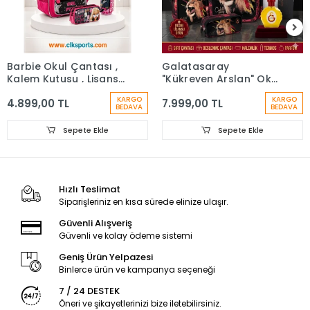
Barbie Okul Çantası ,
Galatasaray
Kalem Kutusu , Lisanslı
"Kükreyen Arslan" Okul
Çelik Matara
Çantası, Çift Gözlü
KARGO
KARGO
4.899,00 TL
7.999,00 TL
Kalem Çantası, Özel
BEDAVA
BEDAVA
Kutusunda Termos
Matara Set
Sepete Ekle
Sepete Ekle
Hızlı Teslimat
Siparişleriniz en kısa sürede elinize ulaşır.
Güvenli Alışveriş
Güvenli ve kolay ödeme sistemi
Geniş Ürün Yelpazesi
Binlerce ürün ve kampanya seçeneği
7 / 24 DESTEK
Öneri ve şikayetlerinizi bize iletebilirsiniz.