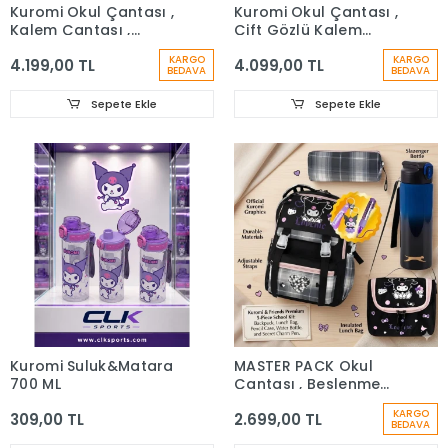
Kuromi Okul Çantası ,
Kuromi Okul Çantası ,
Kalem Çantası ,
Çift Gözlü Kalem
Anahtarlık ve Matara
Çantası , Anahtarlık ve
KARGO
KARGO
4.199,00 TL
4.099,00 TL
Hediye
Lisanslı Suluk Matara
BEDAVA
BEDAVA
Hediye
Sepete Ekle
Sepete Ekle
Kuromi Suluk&Matara
MASTER PACK Okul
700 ML
Çantası , Beslenme
Çantası , Kalemlik ,
KARGO
309,00 TL
2.699,00 TL
Kuromi Anahtarlık ,
BEDAVA
Kuromi Silgi , Matara