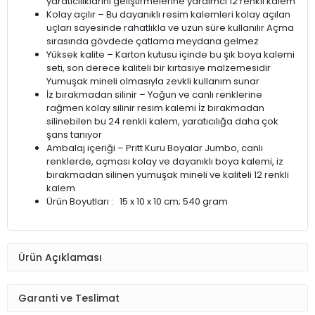
yaratıcılıklarını geliştirmelerine yardımcı 12 renkli kalem
Kolay açılır – Bu dayanıklı resim kalemleri kolay açılan
uçları sayesinde rahatlıkla ve uzun süre kullanılır Açma
sırasında gövdede çatlama meydana gelmez
Yüksek kalite – Karton kutusu içinde bu şık boya kalemi
seti, son derece kaliteli bir kırtasiye malzemesidir
Yumuşak mineli olmasıyla zevkli kullanım sunar
İz bırakmadan silinir – Yoğun ve canlı renklerine
rağmen kolay silinir resim kalemi İz bırakmadan
silinebilen bu 24 renkli kalem, yaratıcılığa daha çok
şans tanıyor
Ambalaj içeriği – Pritt Kuru Boyalar Jumbo, canlı
renklerde, açması kolay ve dayanıklı boya kalemi, iz
bırakmadan silinen yumuşak mineli ve kaliteli 12 renkli
kalem
Ürün Boyutları : ‎15 x 10 x 10 cm; 540 gram
Ürün Açıklaması
Garanti ve Teslimat