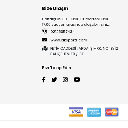
Bize Ulaşın
Haftaiçi 09:00 - 19:00 Cumartesi 10:00 -
17:00 saatleri arasında ulaşabilirsiniz.
02125057434
www.clksports.com
FETİH CADDESİ , ARDA İŞ MRK. NO:18/12
BAHÇELİEVLER / İST.
Bizi Takip Edin