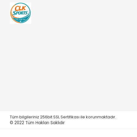
Funs
Galatasaray
Gillette
Honor
Hot Wheels
Kuromi
L.O.L.
Lansinoh
Lipton
Maisto
Marvel Spider-Man
Mas
Tüm bilgileriniz 256bit SSL Sertifikası ile korunmaktadır.
Master Pack
© 2022
Tüm Hakları Saklıdır
Matchbox