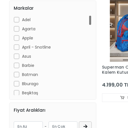
Markalar
Adel
Agarta
Apple
April - Snotline
Asus
Barbie
Superman Ok
Kalem Kutus
Batman
Matara
Bburago
4.199,00 T
Beşiktaş
Bioblas
Fiyat Aralıkları
Bubu
Buz Bee Toys
-