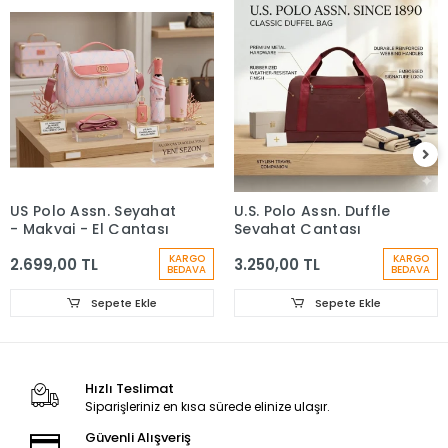
US Polo Assn. Seyahat
U.S. Polo Assn. Duffle
- Makyaj - El Çantası
Seyahat Çantası
KARGO
KARGO
2.699,00 TL
3.250,00 TL
BEDAVA
BEDAVA
Sepete Ekle
Sepete Ekle
Hızlı Teslimat
Siparişleriniz en kısa sürede elinize ulaşır.
Güvenli Alışveriş