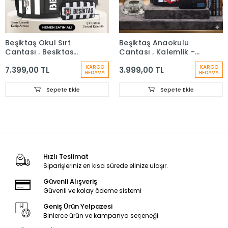
Beşiktaş Okul Sırt
Beşiktaş Anaokulu
Çantası , Beşiktaş
Çantası , Kalemlik -
Lisanslı Premium
Suluk & Matara Hediye
KARGO
KARGO
7.399,00 TL
3.999,00 TL
Termos Matara Hediye
BEDAVA
BEDAVA
Sepete Ekle
Sepete Ekle
Hızlı Teslimat
Siparişleriniz en kısa sürede elinize ulaşır.
Güvenli Alışveriş
Güvenli ve kolay ödeme sistemi
Geniş Ürün Yelpazesi
Binlerce ürün ve kampanya seçeneği