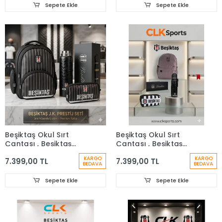
Sepete Ekle
Sepete Ekle
Beşiktaş Okul Sırt
Beşiktaş Okul Sırt
Çantası , Beşiktaş
Çantası , Beşiktaş
Lisanslı Kutulu Termos
Lisanslı Premium
KARGO
KARGO
7.399,00 TL
7.399,00 TL
Matara Premium Set
Kutulu Termos Matara
BEDAVA
BEDAVA
Hediye
Sepete Ekle
Sepete Ekle