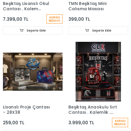
Beşiktaş Lisanslı Okul
TMN Beşiktaş Mini
Çantası , Kalem
Çalışma Masası
Çantası - Özel
KARGO
7.399,00 TL
399,00 TL
Kutusunda Termos
BEDAVA
Matara Premium Set
Sepete Ekle
Sepete Ekle
Lisanslı Proje Çantası
Beşiktaş Anaokulu Sırt
- 28X38
Çantası , Kalemlik ,
Suluk &Matara Hediye
KARGO
259,00 TL
3.999,00 TL
BEDAVA