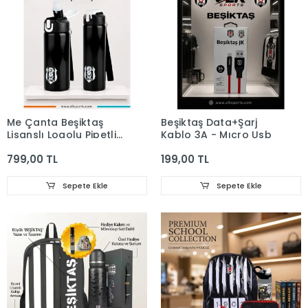
Me Çanta Beşiktaş
Beşiktaş Data+Şarj
Lisanslı Logolu Pipetli
Kablo 3A - Mıcro Usb
Çelik Matara 500ML
799,00 TL
199,00 TL
Sepete Ekle
Sepete Ekle