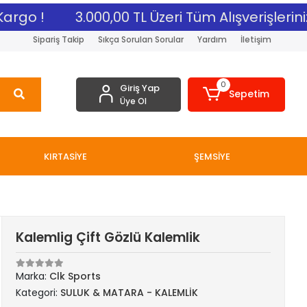
rgo !
3.000,00 TL Üzeri Tüm Alışverişleriniz
Sipariş Takip
Sıkça Sorulan Sorular
Yardım
İletişim
0
Giriş Yap
Sepetim
Üye Ol
KIRTASİYE
ŞEMSİYE
Kalemlig Çift Gözlü Kalemlik
Marka:
Clk Sports
Kategori:
SULUK & MATARA - KALEMLİK