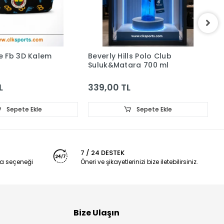
e Fb 3D Kalem
Beverly Hills Polo Club
B
Suluk&Matara 700 ml
5
L
339,00 TL
6
Sepete Ekle
Sepete Ekle
7 / 24 DESTEK
a seçeneği
Öneri ve şikayetlerinizi bize iletebilirsiniz.
Bize Ulaşın