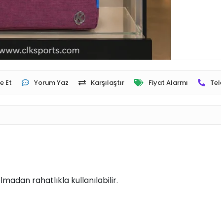
e Et
Yorum Yaz
Karşılaştır
Fiyat Alarmı
Tel
adan rahatlıkla kullanılabilir.