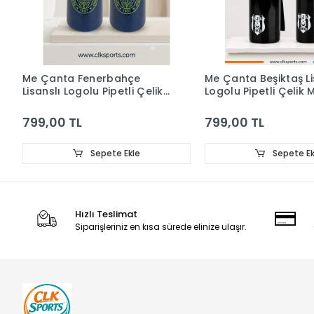
Me Çanta Fenerbahçe
Me Çanta Beşiktaş Li
Lisanslı Logolu Pipetli Çelik
Logolu Pipetli Çelik
Matara 500ML
500ML
799,00 TL
799,00 TL
Sepete Ekle
Sepete Ek
Hızlı Teslimat
Siparişleriniz en kısa sürede elinize ulaşır.