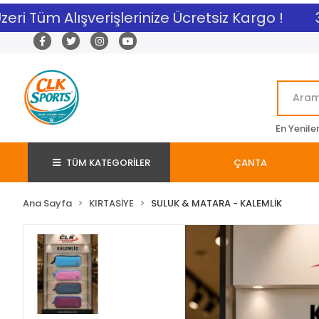
ri Tüm Alışverişlerinize Ücretsiz Kargo !
3.
En Yenile
TÜM KATEGORİLER
ÇANTA
Ana Sayfa
KIRTASİYE
SULUK & MATARA - KALEMLİK