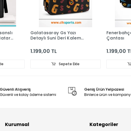
sanslı
Galatasaray Gs Yazı
Fenerbahç
 Matara
Detaylı Suni Deri Kalem
Çantası
Çantası
1.199,00 TL
1.199,00 T
le
Sepete Ekle
Güvenli Alışveriş
Geniş Ürün Yelpazesi
Güvenli ve kolay ödeme sistemi
Binlerce ürün ve kampany
Kurumsal
Kategoriler