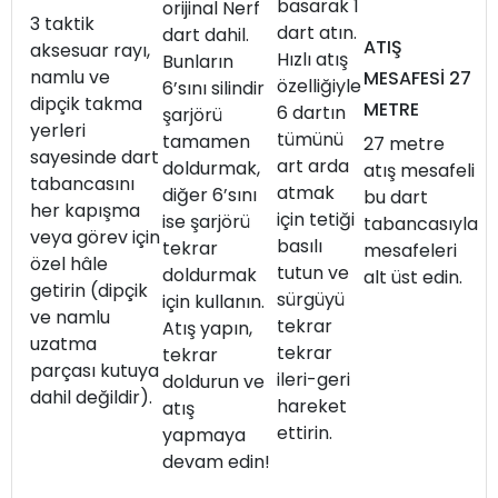
basarak 1
orijinal Nerf
3 taktik
dart atın.
dart dahil.
ATIŞ
aksesuar rayı,
Hızlı atış
Bunların
namlu ve
MESAFESİ 27
özelliğiyle
6’sını silindir
dipçik takma
METRE
6 dartın
şarjörü
yerleri
tümünü
tamamen
27 metre
sayesinde dart
art arda
doldurmak,
atış mesafeli
tabancasını
atmak
diğer 6’sını
bu dart
her kapışma
için tetiği
ise şarjörü
tabancasıyla
veya görev için
basılı
tekrar
mesafeleri
özel hâle
tutun ve
doldurmak
alt üst edin.
getirin (dipçik
sürgüyü
için kullanın.
ve namlu
tekrar
Atış yapın,
uzatma
tekrar
tekrar
parçası kutuya
ileri-geri
doldurun ve
dahil değildir).
hareket
atış
ettirin.
yapmaya
devam edin!