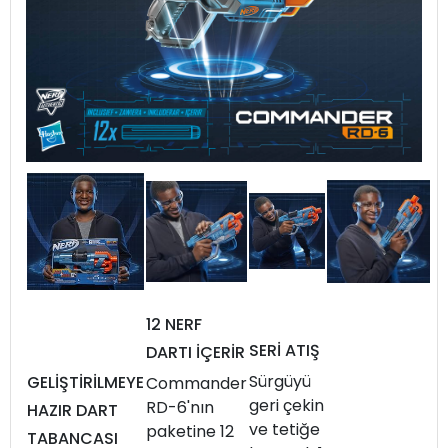
12 NERF
SERİ ATIŞ
DARTI İÇERİR
Sürgüyü
GELİŞTİRİLMEYE
Commander
geri çekin
RD-6'nın
HAZIR DART
ve tetiğe
paketine 12
TABANCASI