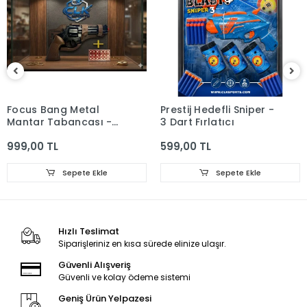
al
Prestij Hedefli Sniper -
Prestij Nişancı S
ası -
3 Dart Fırlatıcı
Sünger Atan 2'li
599,00 TL
599,00 TL
 Ekle
Sepete Ekle
Sepete
Hızlı Teslimat
Siparişleriniz en kısa sürede elinize ulaşır.
Güvenli Alışveriş
Güvenli ve kolay ödeme sistemi
Geniş Ürün Yelpazesi