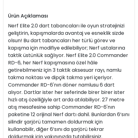
Ürün Açıklaması
Nerf Elite 2.0 dart tabancaları ile oyun stratejinizi
geliştirin, kapışmalarda avantaj ve esneklik sizde
olsun! Bu dart tabancaları her türlü görev ve
kapışma için modifiye edilebiliyor; Nerf ustalarına
taktik üstünlük sağlıyor. Nerf Elite 2.0 Commander
RD-6, her Nerf kapışmasına özel hâle
getirebilmeniz için 3 taktik aksesuar rayı, namlu
takma noktası ve dipçik takma yeri içeriyor.
Commander RD-6'nın döner namlusu 6 dart
alıyor. Dartlar ister her seferinde birer birer ister
hızlı atış özelliğiyle art arda atılabiliyor. 27 metre
atış mesafesine sahip Commander RD-6'nın
paketine 12 orijinal Nerf dartı dahil. Bunlardan 6’sını
silindir şarjörü tamamen doldurmak için
kullanabilir, diğer 6’sını da şarjörü tekrar
doldurmak için yakınınızda tutabilirsiniz.