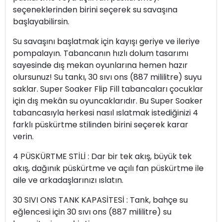
seçeneklerinden birini seçerek su savaşına
başlayabilirsin.
Su savaşını başlatmak için kayışı geriye ve ileriye
pompalayın. Tabancanın hızlı dolum tasarımı
sayesinde dış mekan oyunlarına hemen hazır
olursunuz! Su tankı, 30 sıvı ons (887 mililitre) suyu
saklar. Super Soaker Flip Fill tabancaları çocuklar
için dış mekân su oyuncaklarıdır. Bu Super Soaker
tabancasıyla herkesi nasıl ıslatmak istediğinizi 4
farklı püskürtme stilinden birini seçerek karar
verin.
4 PÜSKÜRTME STİLİ : Dar bir tek akış, büyük tek
akış, dağınık püskürtme ve açılı fan püskürtme ile
aile ve arkadaşlarınızı ıslatın.
30 SIVI ONS TANK KAPASİTESİ : Tank, bahçe su
eğlencesi için 30 sıvı ons (887 mililitre) su