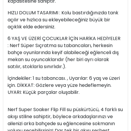
kapasitesine sahiptir.
HIZLI DOLUM TASARIMI : Kolu bastırdığınızda tank
açılır ve hızlıca su ekleyebileceğiniz büyük bir
açıklık elde edersiniz.
6 YAŞ VE ÜZERİ ÇOCUKLAR İÇİN HARİKA HEDİYELER
: Nerf Süper Sıçratma su tabancaları, herkesin
bahçe oyunlarında keyif alabileceği eğlenceli dış
mekan su oyuncaklarıdır (her biri ayrı olarak
satılır, stoklarla sınırlıdır.).
İçindekiler: 1 su tabancası. , Uyarılar: 6 yaş ve üzeri
için. DİKKAT: Gözlere veya yüze hedeflemeyin.
UYARI: Küçük parçalar oluşabilir.
Nerf Super Soaker Flip Fill su püskürtücü, 4 farklı su
akışı stiline sahiptir, böylece arkadaşlarınızı ve
ailenizi arka bahçede su eğlencesine sokmanın
yolunu seçebilirsiniz! Dar tek bir akışı serbest