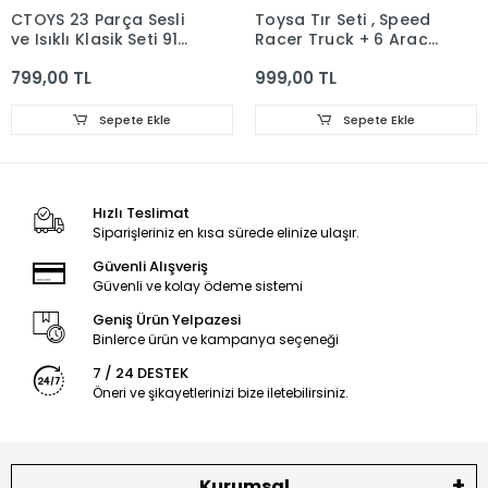
CTOYS 23 Parça Sesli
Toysa Tır Seti , Speed
ve Işıklı Klasik Seti 91
Racer Truck + 6 Araç
cm Yük Treni
Toysan
799,00 TL
999,00 TL
Sepete Ekle
Sepete Ekle
Hızlı Teslimat
Siparişleriniz en kısa sürede elinize ulaşır.
Güvenli Alışveriş
Güvenli ve kolay ödeme sistemi
Geniş Ürün Yelpazesi
Binlerce ürün ve kampanya seçeneği
7 / 24 DESTEK
Öneri ve şikayetlerinizi bize iletebilirsiniz.
Kurumsal