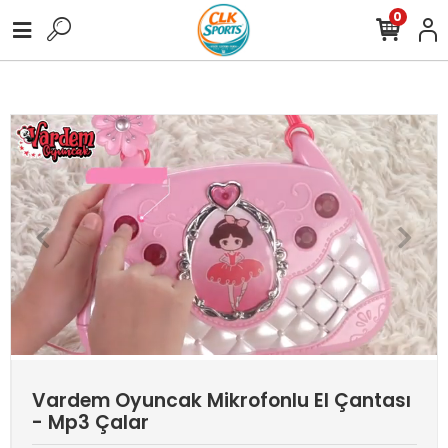
0
0 TL Üzeri Tüm Alışverişlerinize Ücretsiz Kargo !
3.000,00 TL Üzer
Vardem Oyuncak Mikrofonlu El Çantası
- Mp3 Çalar