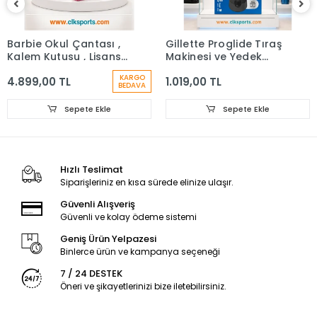
Barbie Okul Çantası ,
Gillette Proglide Tıraş
Kalem Kutusu , Lisanslı
Makinesi ve Yedek
Çelik Matara
Bıçağı 4'lü + Tıraş
KARGO
4.899,00 TL
1.019,00 TL
Bıçağı Standı
BEDAVA
Sepete Ekle
Sepete Ekle
Hızlı Teslimat
Siparişleriniz en kısa sürede elinize ulaşır.
Güvenli Alışveriş
Güvenli ve kolay ödeme sistemi
Geniş Ürün Yelpazesi
Binlerce ürün ve kampanya seçeneği
7 / 24 DESTEK
Öneri ve şikayetlerinizi bize iletebilirsiniz.