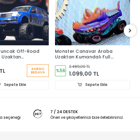
uncak Off-Road
Monster Canavar Araba
V
p Uzaktan
Uzaktan Kumandalı Full
v
Full Fonksiyon
Fonksiyon Şarjlı
I
2.489,00 TL
ı 1:15
KARGO
TL
%56
1.099,00 TL
BEDAVA
Sepete Ekle
Sepete Ekle
7 / 24 DESTEK
a seçeneği
Öneri ve şikayetlerinizi bize iletebilirsiniz.