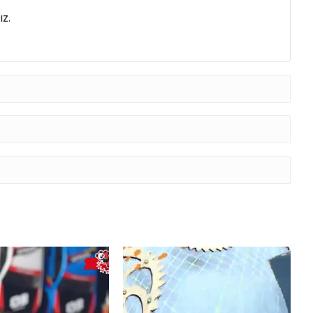
ü beygir gücüne sahip motor özelliktedir.
z.