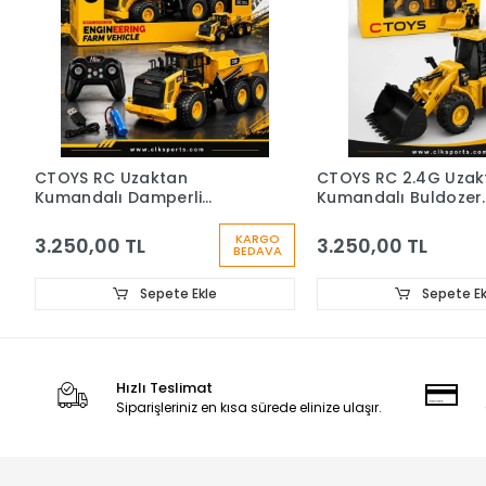
CTOYS RC Uzaktan
CTOYS RC 2.4G Uzak
Kumandalı Damperli
Kumandalı Buldozer
Kamyon, 1:16 Ölçekli
Ekskavatör (Damperl
Kamyona Yükleme
KARGO
3.250,00 TL
3.250,00 TL
BEDAVA
Yapabilir)
Sepete Ekle
Sepete Ek
Hızlı Teslimat
Siparişleriniz en kısa sürede elinize ulaşır.