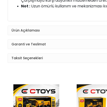
çocuklarınızın yarışmalarda formül yarışının 
Fonksiyonları :
Uzaktan Kumandalıdır. Yana - sağ
Çarpışmaya karşı dayanıklı malzemeden üretilmi
Not :
Uzun ömürlü kullanım ve mekanizması kırı
Ürün Açıklaması
Garanti ve Teslimat
Taksit Seçenekleri