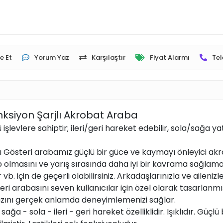
e Et
Yorum Yaz
Karşılaştır
Fiyat Alarmı
Tel
ksiyon Şarjlı Akrobat Araba
 işlevlere sahiptir; ileri/geri hareket edebilir, sola/sağa 
Gösteri arabamız güçlü bir güce ve kaymayı önleyici akroba
p olmasını ve yarış sırasında daha iyi bir kavrama sağlama
 vb. için de geçerli olabilirsiniz. Arkadaşlarınızla ve ailen
ri arabasını seven kullanıcılar için özel olarak tasarlanm