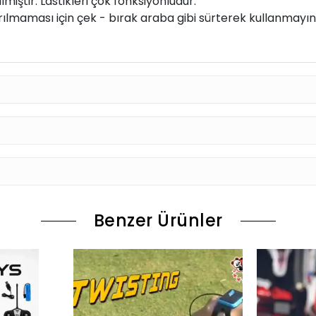
hızını gerçek anlamda deneyimlemenizi sağlar.
a - sola - ileri - geri hareket özelliklidir. Işıklıdır. Güçl
ştir. Lastikleri çok fonksiyonludur.
lmaması için çek - bırak araba gibi sürterek kullanmayını
Benzer Ürünler