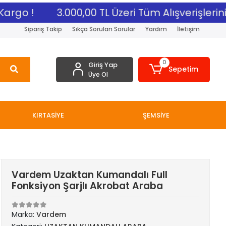
rgo !
3.000,00 TL Üzeri Tüm Alışverişlerinize
Sipariş Takip
Sıkça Sorulan Sorular
Yardım
İletişim
0
Giriş Yap
Sepetim
Üye Ol
KIRTASİYE
ŞEMSİYE
Vardem Uzaktan Kumandalı Full
Fonksiyon Şarjlı Akrobat Araba
Marka:
Vardem