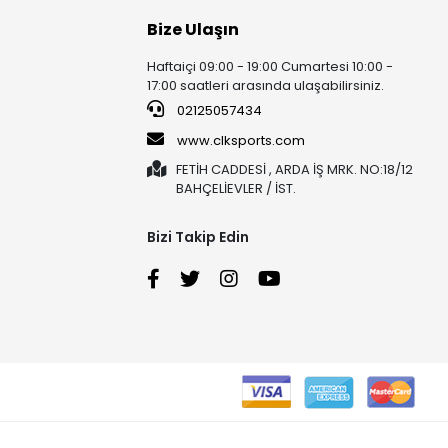
Bize Ulaşın
Haftaiçi 09:00 - 19:00 Cumartesi 10:00 -
17:00 saatleri arasında ulaşabilirsiniz.
02125057434
www.clksports.com
FETİH CADDESİ , ARDA İŞ MRK. NO:18/12
BAHÇELİEVLER / İST.
Bizi Takip Edin