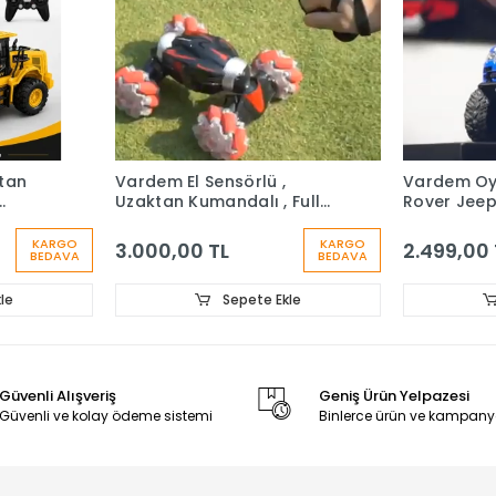
tan
Vardem El Sensörlü ,
Vardem Oy
Uzaktan Kumandalı , Full
Rover Jee
i
Fonksiyon, Şarjlı, Akrobat
Kumandalı 
Araba (2.4Ghz)
2.4Ghz Şarjl
KARGO
KARGO
3.000,00 TL
2.499,00 
BEDAVA
BEDAVA
le
Sepete Ekle
Güvenli Alışveriş
Geniş Ürün Yelpazesi
Güvenli ve kolay ödeme sistemi
Binlerce ürün ve kampany