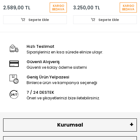
Fonksiyon Şarjlı
Kamyon, 1:16 Ölçekli
KARGO
KARGO
2.589,00 TL
3.250,00 TL
Akrobat Araba
BEDAVA
BEDAVA
Sepete Ekle
Sepete Ekle
Hızlı Teslimat
Siparişleriniz en kısa sürede elinize ulaşır.
Güvenli Alışveriş
Güvenli ve kolay ödeme sistemi
Geniş Ürün Yelpazesi
Binlerce ürün ve kampanya seçeneği
7 / 24 DESTEK
Öneri ve şikayetlerinizi bize iletebilirsiniz.
Kurumsal