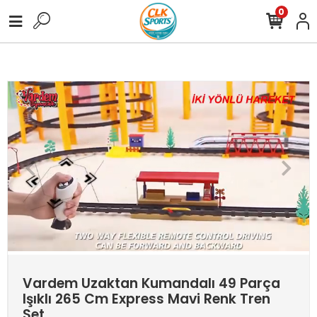
0
 TL Üzeri Tüm Alışverişlerinize Ücretsiz Kargo !
3.000,00 TL Üzer
Vardem Uzaktan Kumandalı 49 Parça
Işıklı 265 Cm Express Mavi Renk Tren
Set