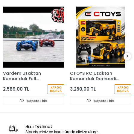
Vardem Uzaktan
CTOYS RC Uzaktan
Kumandalı Full
Kumandalı Damperli
Fonksiyon Şarjlı
Kamyon, 1:16 Ölçekli
KARGO
KARGO
2.589,00 TL
3.250,00 TL
Akrobat Araba
BEDAVA
BEDAVA
Sepete Ekle
Sepete Ekle
Hızlı Teslimat
Siparişleriniz en kısa sürede elinize ulaşır.