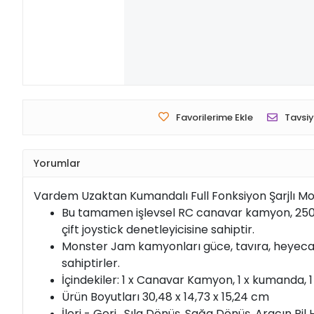
Favorilerime Ekle
Tavsiy
Yorumlar
Vardem Uzaktan Kumandalı Full Fonksiyon Şarjlı 
Bu tamamen işlevsel RC canavar kamyon, 250 fi
çift joystick denetleyicisine sahiptir.
Monster Jam kamyonları güce, tavıra, heyecana
sahiptirler.
İçindekiler: 1 x Canavar Kamyon, 1 x kumanda, 1
Ürün Boyutları 30,48 x 14,73 x 15,24 cm
İleri - Geri , Sıla Dönüş, Sağa Dönüş, Aracın Pil 