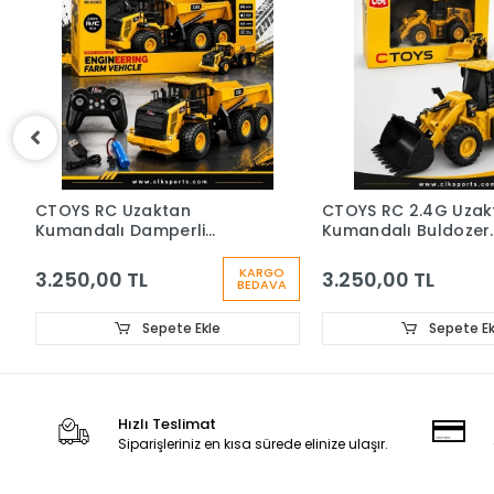
CTOYS RC 2.4G Uzaktan
Vardem El Sensörlü 
Kumandalı Buldozer
Uzaktan Kumandalı ,
Ekskavatör (Damperli
Fonksiyon, Şarjlı, Ak
Kamyona Yükleme
Araba (2.4Ghz)
O
KARGO
3.250,00 TL
3.000,00 TL
A
BEDAVA
Yapabilir)
Sepete Ekle
Sepete E
Hızlı Teslimat
Siparişleriniz en kısa sürede elinize ulaşır.