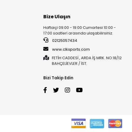
Bize Ulaşın
Haftaiçi 09:00 - 19:00 Cumartesi 10:00 -
17:00 saatleri arasında ulaşabilirsiniz.
02125057434
www.clksports.com
FETİH CADDESİ , ARDA İŞ MRK. NO:18/12
BAHÇELİEVLER / İST.
Bizi Takip Edin