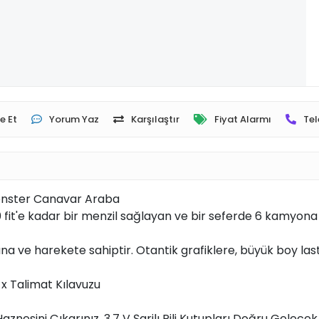
e Et
Yorum Yaz
Karşılaştır
Fiyat Alarmı
Tel
Monster Canavar Araba
t'e kadar bir menzil sağlayan ve bir seferde 6 kamyona k
 ve harekete sahiptir. Otantik grafiklere, büyük boy last
 x Talimat Kılavuzu
Haznesini Çıkarınız, 3,7 V Şarjlı Pili Kutupları Doğru Gelecek 