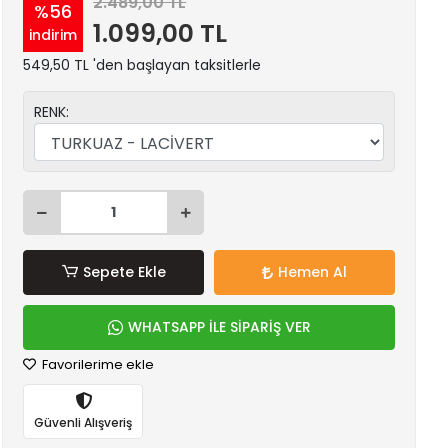
2.489,00 TL
%56
1.099,00 TL
indirim
549,50 TL 'den başlayan taksitlerle
RENK:
Sepete Ekle
Hemen Al
WHATSAPP İLE SİPARİŞ VER
Favorilerime ekle
Güvenli Alışveriş