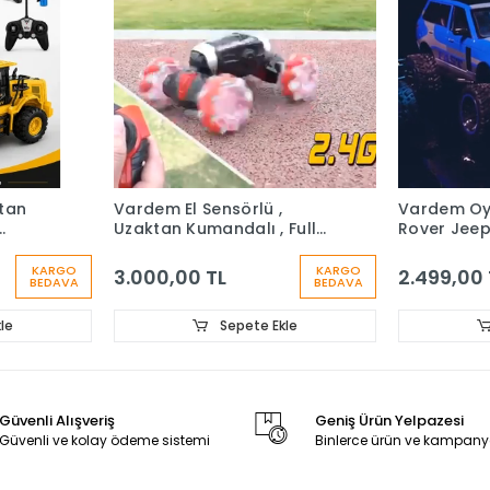
,
Vardem Oyuncak Off-Road
Vardem U
 Full
Rover Jeep Uzaktan
ve Bilekte
robat
Kumandalı Full Fonksiyon
Işıklı ve M
2.589
2.4Ghz Şarjlı 1:15
KARGO
KARGO
2.499,00 TL
%19
2.0
BEDAVA
BEDAVA
kle
Sepete Ekle
Güvenli Alışveriş
Geniş Ürün Yelpazesi
Güvenli ve kolay ödeme sistemi
Binlerce ürün ve kampany