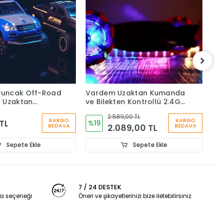
zaktan Kumanda
Vardem Uzaktan
V
n Kontrollü 2.4G
Kumandalı 49 Parça Işıklı
V
üzikli Araba
265 Cm Express Mavi Renk
K
,00 TL
Tren Set
2
KARGO
KARGO
2.099,00 TL
3
89,00 TL
BEDAVA
BEDAVA
Sepete Ekle
Sepete Ekle
7 / 24 DESTEK
a seçeneği
Öneri ve şikayetlerinizi bize iletebilirsiniz.