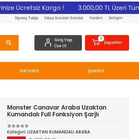
ize Ücretsiz Kargo !
3.000,00 TL Üzeri Tüm A
Sipariş Takip
Sıkça Sorulan Sorular
Yardım
İletişim
0
Giriş Yap
Sepetim
Üye Ol
KIRTASİYE
ŞEMSİYE
Monster Canavar Araba Uzaktan
Kumandalı Full Fonksiyon Şarjlı
Kategori:
UZAKTAN KUMANDALI ARABA