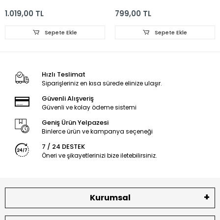
Bıçağı 4'lü + Tıraş
Makinesi
1.019,00 TL
799,00 TL
Bıçağı Standı
Sepete Ekle
Sepete Ekle
Hızlı Teslimat
Siparişleriniz en kısa sürede elinize ulaşır.
Güvenli Alışveriş
Güvenli ve kolay ödeme sistemi
Geniş Ürün Yelpazesi
Binlerce ürün ve kampanya seçeneği
7 / 24 DESTEK
Öneri ve şikayetlerinizi bize iletebilirsiniz.
Kurumsal