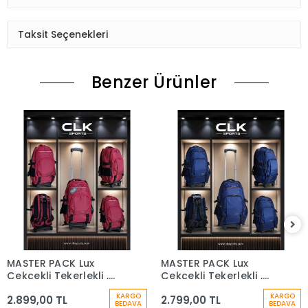
Taksit Seçenekleri
Benzer Ürünler
MASTER PACK Lux
MASTER PACK Lux
Çekçekli Tekerlekli ,
Çekçekli Tekerlekli ,
Dağcı Seyahat Laptop
Dağcı Seyahat Sırt
KARGO
KARGO
2.899,00 TL
2.799,00 TL
Bölmeli , Sırt Çantası
Çantası
BEDAVA
BEDAVA