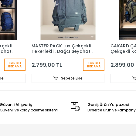
çekli
MASTER PACK Lux Çekçekli
CAKARD ÇA
eyahat
Tekerlekli , Dağcı Seyahat
Çekçekli K
Laptop Bölmeli Sırt Çantası
Dağcı Sırt
KARGO
KARGO
2.799,00 TL
2.899,00 
BEDAVA
BEDAVA
le
Sepete Ekle
Güvenli Alışveriş
Geniş Ürün Yelpazesi
Güvenli ve kolay ödeme sistemi
Binlerce ürün ve kampany