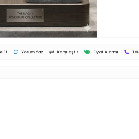
e Et
Yorum Yaz
Karşılaştır
Fiyat Alarmı
Tel