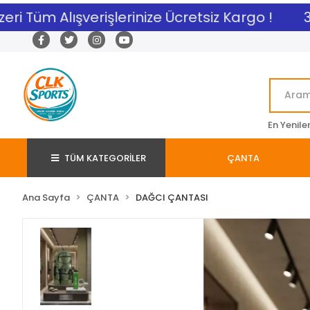
ri Tüm Alışverişlerinize Ücretsiz Kargo !
3.0
En Yenile
TÜM KATEGORİLER
ÇANTA
Ana Sayfa
ÇANTA
DAĞCI ÇANTASI