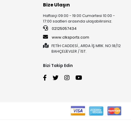
Bize Ulaşın
Haftaiçi 09:00 - 19:00 Cumartesi 10:00 -
17:00 saatleri arasında ulaşabilirsiniz.
02125057434
www.clksports.com
FETİH CADDESİ , ARDA İŞ MRK. NO:18/12
BAHÇELİEVLER / İST.
Bizi Takip Edin