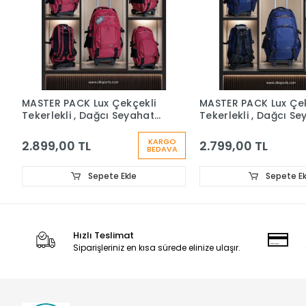
MASTER PACK Lux Çekçekli
MASTER PACK Lux Çek
Tekerlekli , Dağcı Seyahat
Tekerlekli , Dağcı S
Laptop Bölmeli , Sırt
Sırt Çantası
Çantası
KARGO
2.899,00 TL
2.799,00 TL
BEDAVA
Sepete Ekle
Sepete Ek
Hızlı Teslimat
Siparişleriniz en kısa sürede elinize ulaşır.