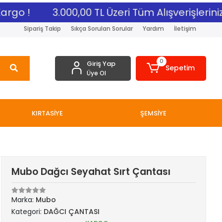
rgo !
3.000,00 TL Üzeri Tüm Alışverişlerinize
Sipariş Takip
Sıkça Sorulan Sorular
Yardım
İletişim
0
Giriş Yap
Sepetim
Üye Ol
KIRTASİYE
ŞEMSİYE
Mubo Dağcı Seyahat Sırt Çantası
Marka:
Mubo
Kategori:
DAĞCI ÇANTASI