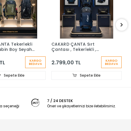
NTA Tekerlekli
CAKARD ÇANTA Sırt
M
abin Boy Seyahat
Çantası , Tekerlekli ,
T
 Çantası
Çekçekli , Kabin Boy ,
L
Seyahat , Dağcı
KARGO
KARGO
TL
2.799,00 TL
2
BEDAVA
BEDAVA
Sepete Ekle
Sepete Ekle
7 / 24 DESTEK
a seçeneği
Öneri ve şikayetlerinizi bize iletebilirsiniz.