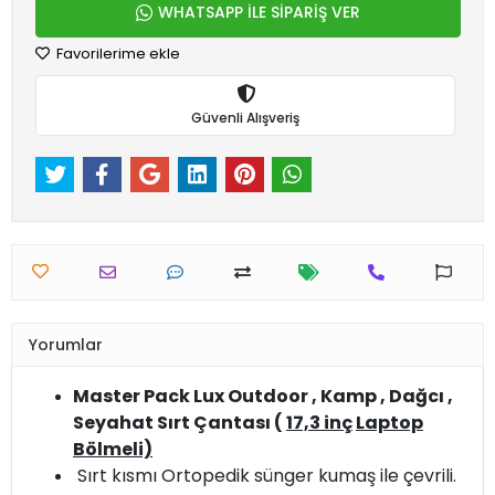
WHATSAPP İLE SİPARİŞ VER
Favorilerime ekle
Güvenli Alışveriş
Yorumlar
Master Pack Lux Outdoor , Kamp , Dağcı ,
Seyahat Sırt Çantası (
17,3 inç
Laptop
Bölmeli)
Sırt kısmı Ortopedik sünger kumaş ile çevrili.