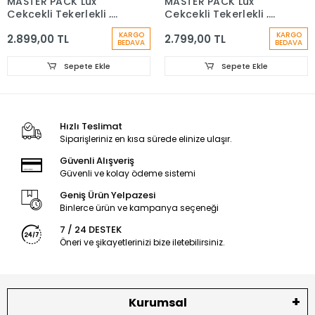
MASTER PACK Lux
MASTER PACK Lux
Çekçekli Tekerlekli ,
Çekçekli Tekerlekli ,
Dağcı Seyahat Laptop
Dağcı Seyahat Laptop
KARGO
KARGO
2.899,00 TL
2.799,00 TL
Bölmeli , Sırt Çantası
Bölmeli Sırt Çantası
BEDAVA
BEDAVA
Sepete Ekle
Sepete Ekle
Hızlı Teslimat
Siparişleriniz en kısa sürede elinize ulaşır.
Güvenli Alışveriş
Güvenli ve kolay ödeme sistemi
Geniş Ürün Yelpazesi
Binlerce ürün ve kampanya seçeneği
7 / 24 DESTEK
Öneri ve şikayetlerinizi bize iletebilirsiniz.
Kurumsal