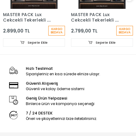
MASTER PACK Lux
MASTER PACK Lux
Çekçekli Tekerlekli ,
Çekçekli Tekerlekli ,
Dağcı Seyahat Laptop
Dağcı Seyahat Sırt
KARGO
KARGO
2.899,00 TL
2.799,00 TL
Bölmeli , Sırt Çantası
Çantası
BEDAVA
BEDAVA
Sepete Ekle
Sepete Ekle
Hızlı Teslimat
Siparişleriniz en kısa sürede elinize ulaşır.
Güvenli Alışveriş
Güvenli ve kolay ödeme sistemi
Geniş Ürün Yelpazesi
Binlerce ürün ve kampanya seçeneği
7 / 24 DESTEK
Öneri ve şikayetlerinizi bize iletebilirsiniz.