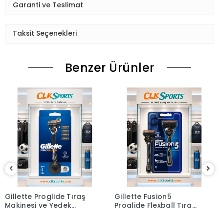
Garanti ve Teslimat
Taksit Seçenekleri
Benzer Ürünler
Gillette Proglide Tıraş
Gillette Fusion5
Makinesi ve Yedek
Proglide Flexball Tıraş
Bıçağı 4'lü + Tıraş
Makinesi