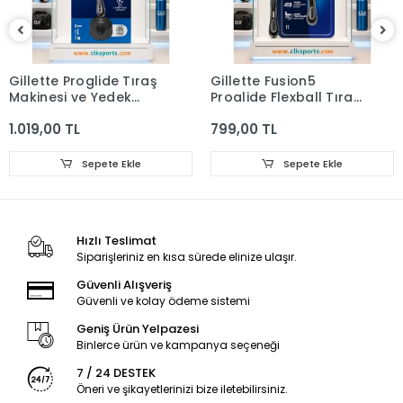
Gillette Proglide Tıraş
Gillette Fusion5
Makinesi ve Yedek
Proglide Flexball Tıraş
Bıçağı 4'lü + Tıraş
Makinesi
1.019,00 TL
799,00 TL
Bıçağı Standı
Sepete Ekle
Sepete Ekle
Hızlı Teslimat
Siparişleriniz en kısa sürede elinize ulaşır.
Güvenli Alışveriş
Güvenli ve kolay ödeme sistemi
Geniş Ürün Yelpazesi
Binlerce ürün ve kampanya seçeneği
7 / 24 DESTEK
Öneri ve şikayetlerinizi bize iletebilirsiniz.