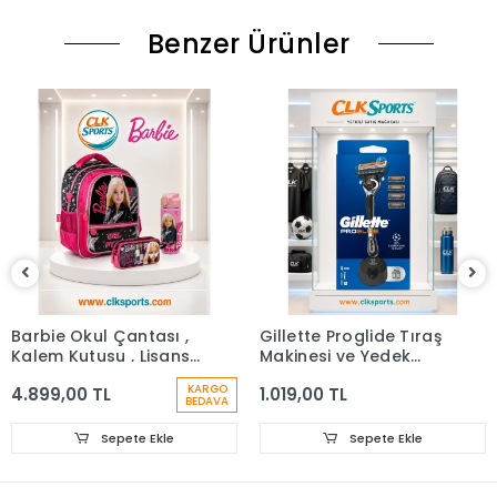
Benzer Ürünler
Barbie Okul Çantası ,
Gillette Proglide Tıraş
Kalem Kutusu , Lisanslı
Makinesi ve Yedek
Çelik Matara
Bıçağı 4'lü + Tıraş
KARGO
4.899,00 TL
1.019,00 TL
Bıçağı Standı
BEDAVA
Sepete Ekle
Sepete Ekle